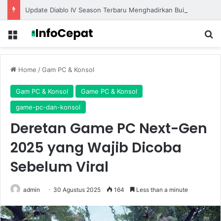
Update Diablo IV Season Terbaru Menghadirkan Build Meta Kuat untuk Dominasi Pertarungan
Menu
S
Home
/
Gam PC & Konsol
Gam PC & Konsol
Game PC & Konsol
game-pc-dan-konsol
Deretan Game PC Next-Gen
2025 yang Wajib Dicoba
Sebelum Viral
admin
30 Agustus 2025
164
Less than a minute