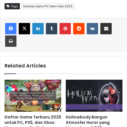
Tags
Deretan Game PC Next-Gen 2025
LinkedIn
Tumblr
Pinterest
Reddit
VKontakte
Share via Email
Print
Related Articles
Daftar Game Terbaru 2025
Hollowbody Bangun
untuk PC, PS5, dan Xbox:
Atmosfer Horor yang