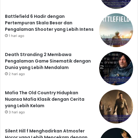
Battlefield 6 Hadir dengan
Pertempuran Skala Besar dan
Pengalaman Shooter yang Lebih Intens
1 hari ago
Death Stranding 2 Membawa
Pengalaman Game Sinematik dengan
Dunia yang Lebih Mendalam
2 hari ago
Mafia The Old Country Hidupkan
Nuansa Mafia Klasik dengan Cerita
yang Lebih Kelam
3 hari ago
Silent Hill f Menghadirkan Atmosfer
Horor yang Lebih Mencekam dengan