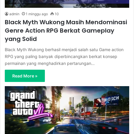
admin
1 minggu ago
10
Black Myth Wukong Masih Mendominasi
Genre Action RPG Berkat Gameplay
yang Solid
Black Myth Wukong berhasil menjadi salah satu Game action
RPG yang paling banyak diperbincangkan berkat konsep
permainan yang menghadirkan pertarungan…
Read More »