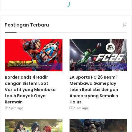
Postingan Terbaru
Borderlands 4 Hadir
EA Sports FC 26 Resmi
dengan Sistem Loot
Membawa Gameplay
Variatif yang Membuka
Lebih Realistis dengan
Lebih Banyak Gaya
Animasi yang Semakin
Bermain
Halus
7 jam ago
7 jam ago