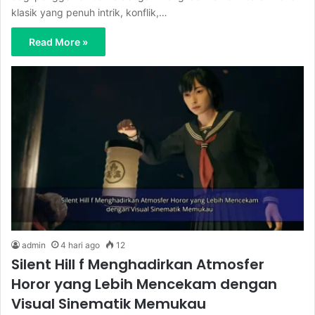
klasik yang penuh intrik, konflik,…
Read More »
admin
4 hari ago
12
Silent Hill f Menghadirkan Atmosfer
Horor yang Lebih Mencekam dengan
Visual Sinematik Memukau