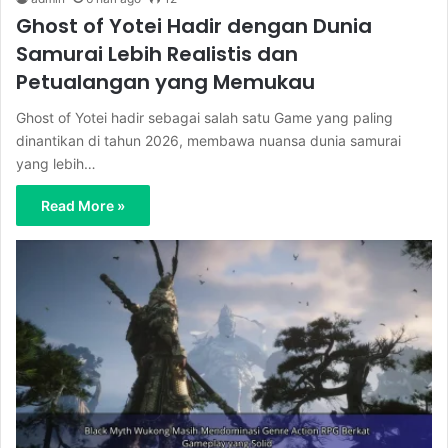
Ghost of Yotei Hadir dengan Dunia
Samurai Lebih Realistis dan
Petualangan yang Memukau
Ghost of Yotei hadir sebagai salah satu Game yang paling
dinantikan di tahun 2026, membawa nuansa dunia samurai
yang lebih…
Read More »