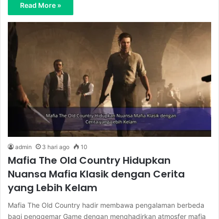
Read More »
admin
3 hari ago
10
Mafia The Old Country Hidupkan
Nuansa Mafia Klasik dengan Cerita
yang Lebih Kelam
Mafia The Old Country hadir membawa pengalaman berbeda
bagi penggemar Game dengan menghadirkan atmosfer mafia