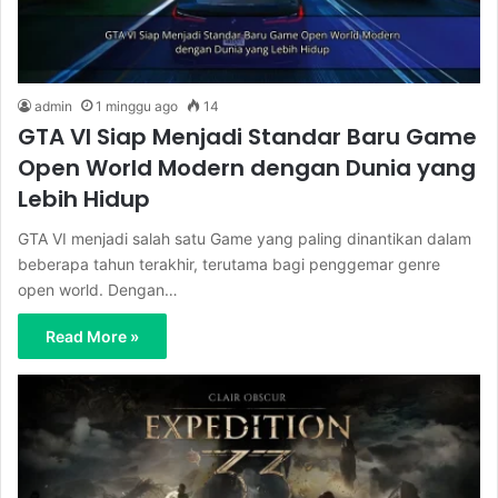
admin
1 minggu ago
14
GTA VI Siap Menjadi Standar Baru Game
Open World Modern dengan Dunia yang
Lebih Hidup
GTA VI menjadi salah satu Game yang paling dinantikan dalam
beberapa tahun terakhir, terutama bagi penggemar genre
open world. Dengan…
Read More »