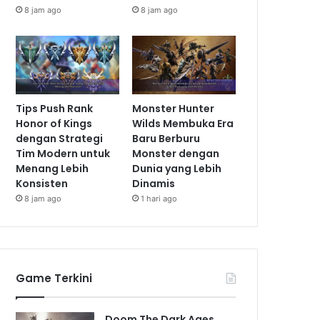
8 jam ago
8 jam ago
Tips Push Rank
Monster Hunter
Honor of Kings
Wilds Membuka Era
dengan Strategi
Baru Berburu
Tim Modern untuk
Monster dengan
Menang Lebih
Dunia yang Lebih
Konsisten
Dinamis
8 jam ago
1 hari ago
Game Terkini
Doom The Dark Ages