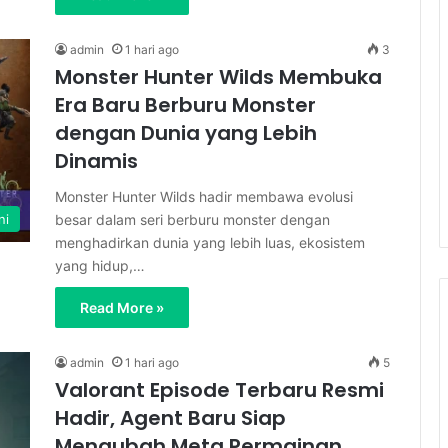
admin
1 hari ago
3
Monster Hunter Wilds Membuka
Era Baru Berburu Monster
dengan Dunia yang Lebih
Dinamis
Monster Hunter Wilds hadir membawa evolusi
besar dalam seri berburu monster dengan
ni
menghadirkan dunia yang lebih luas, ekosistem
yang hidup,…
Read More »
admin
1 hari ago
5
Valorant Episode Terbaru Resmi
Hadir, Agent Baru Siap
Mengubah Meta Permainan