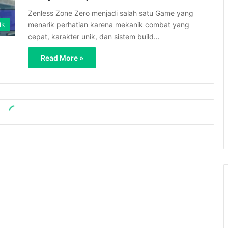
Zenless Zone Zero menjadi salah satu Game yang
menarik perhatian karena mekanik combat yang
ik
cepat, karakter unik, dan sistem build…
Read More »
admin
2 hari ago
4
Black Myth Wukong Masih
Menjadi Action RPG Terbaik
Tahun Ini Berkat Pertarungan
yang Spektakuler
ni