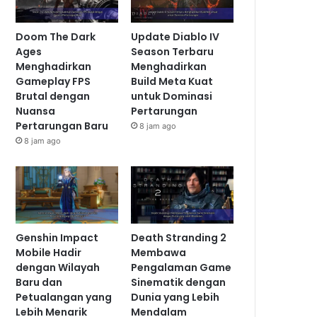
Doom The Dark
Update Diablo IV
Ages
Season Terbaru
Menghadirkan
Menghadirkan
Gameplay FPS
Build Meta Kuat
Brutal dengan
untuk Dominasi
Nuansa
Pertarungan
Pertarungan Baru
8 jam ago
8 jam ago
Genshin Impact
Death Stranding 2
Mobile Hadir
Membawa
dengan Wilayah
Pengalaman Game
Baru dan
Sinematik dengan
Petualangan yang
Dunia yang Lebih
Lebih Menarik
Mendalam