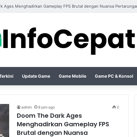
 IV Season Terbaru Menghadirkan Build Meta Kuat untuk Dominasi Per
erkini
Update Game
Game Mobile
Game PC & Konsol
admin
8 jam ago
0
Doom The Dark Ages
Menghadirkan Gameplay FPS
Brutal dengan Nuansa