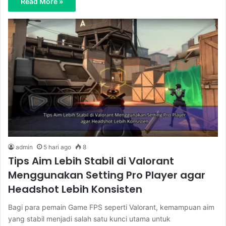
Read More »
admin
5 hari ago
8
Tips Aim Lebih Stabil di Valorant
Menggunakan Setting Pro Player agar
Headshot Lebih Konsisten
Bagi para pemain Game FPS seperti Valorant, kemampuan aim
yang stabil menjadi salah satu kunci utama untuk