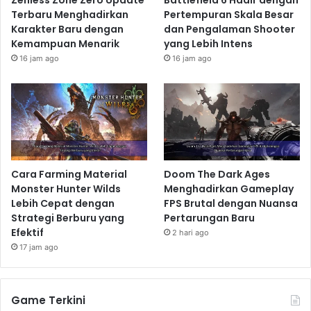
admin
2 minggu ago
10
Cara Bermain Counter-Strike 2 Seperti
Pro Player dengan Strategi dan Teknik
yang Lebih Efektif