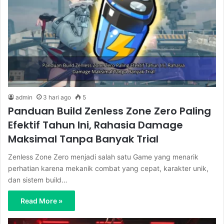
admin
3 hari ago
5
Panduan Build Zenless Zone Zero Paling
Efektif Tahun Ini, Rahasia Damage
Maksimal Tanpa Banyak Trial
Zenless Zone Zero menjadi salah satu Game yang menarik
perhatian karena mekanik combat yang cepat, karakter unik,
dan sistem build…
Read More »