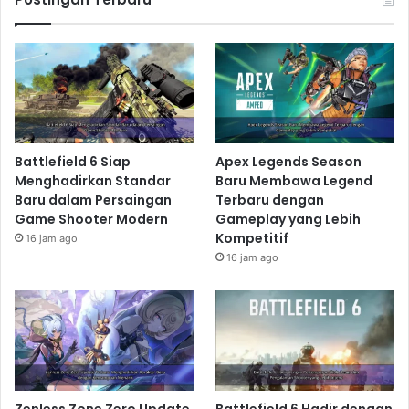
admin
2 minggu ago
12
Tips Menguasai Hero Marvel Rivals
dengan Build Terbaik untuk
Meningkatkan Performa Bermain