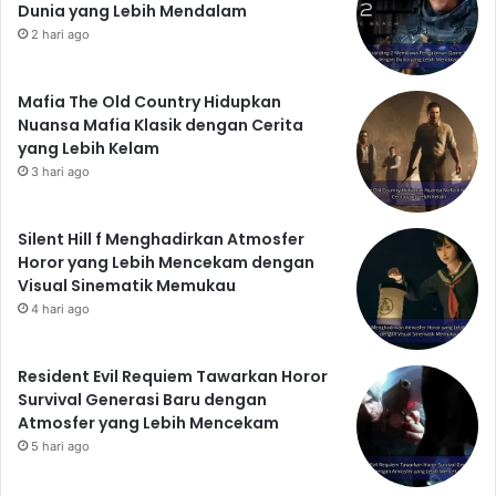
admin
3 minggu ago
11
Cara Build Karakter Wuthering Waves
agar Damage Maksimal dengan
Kombinasi Echo dan Senjata Terbaik