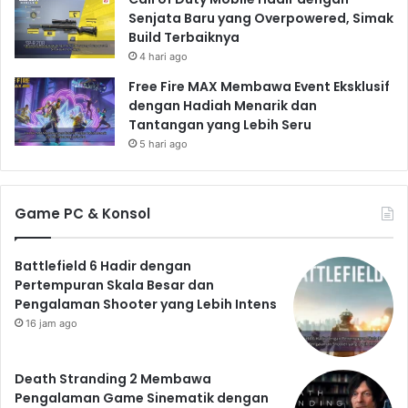
Strategi Bermain Zenless Zone Zero
untuk Pemula hingga Pro, Panduan
Lengkap Kuasai Setiap Pertarungan