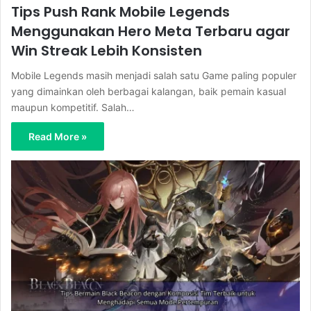
Tips Push Rank Mobile Legends
Menggunakan Hero Meta Terbaru agar
Win Streak Lebih Konsisten
Mobile Legends masih menjadi salah satu Game paling populer
yang dimainkan oleh berbagai kalangan, baik pemain kasual
maupun kompetitif. Salah…
Read More »