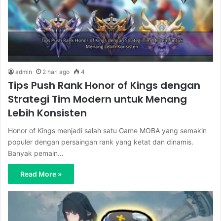
admin
2 hari ago
4
Tips Push Rank Honor of Kings dengan
Strategi Tim Modern untuk Menang
Lebih Konsisten
Honor of Kings menjadi salah satu Game MOBA yang semakin
populer dengan persaingan rank yang ketat dan dinamis.
Banyak pemain…
Read More »