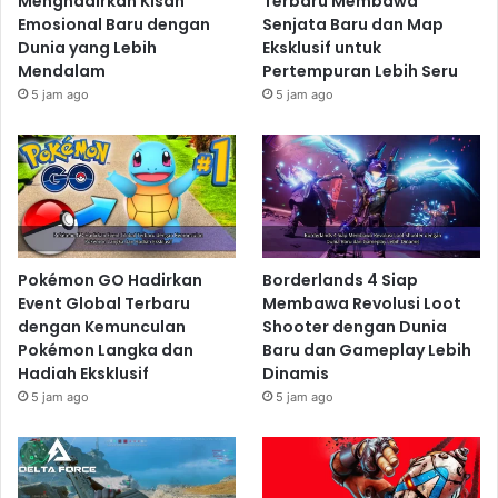
Menghadirkan Kisah
Terbaru Membawa
Emosional Baru dengan
Senjata Baru dan Map
Dunia yang Lebih
Eksklusif untuk
Mendalam
Pertempuran Lebih Seru
5 jam ago
5 jam ago
Pokémon GO Hadirkan
Borderlands 4 Siap
Event Global Terbaru
Membawa Revolusi Loot
dengan Kemunculan
Shooter dengan Dunia
Pokémon Langka dan
Baru dan Gameplay Lebih
Hadiah Eksklusif
Dinamis
5 jam ago
5 jam ago