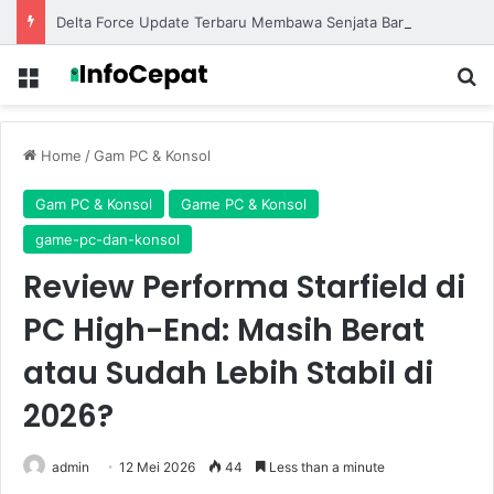
Delta Force Update Terbaru Membawa Senjata Baru dan Map Eksklusif untuk Pertempuran Lebih Seru
Menu
S
Home
/
Gam PC & Konsol
Gam PC & Konsol
Game PC & Konsol
game-pc-dan-konsol
Review Performa Starfield di
PC High-End: Masih Berat
atau Sudah Lebih Stabil di
2026?
admin
12 Mei 2026
44
Less than a minute