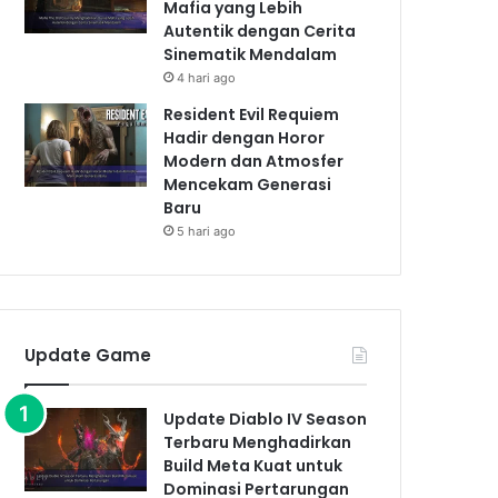
Mafia yang Lebih
Autentik dengan Cerita
Sinematik Mendalam
4 hari ago
Resident Evil Requiem
Hadir dengan Horor
Modern dan Atmosfer
Mencekam Generasi
Baru
5 hari ago
Update Game
Update Diablo IV Season
Terbaru Menghadirkan
Build Meta Kuat untuk
Dominasi Pertarungan