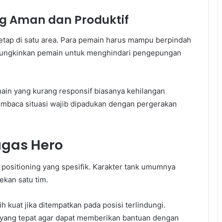
g Aman dan Produktif
tetap di satu area. Para pemain harus mampu berpindah
memungkinkan pemain untuk menghindari pengepungan
ain yang kurang responsif biasanya kehilangan
aca situasi wajib dipadukan dengan pergerakan
Tugas Hero
positioning yang spesifik. Karakter tank umumnya
ekan satu tim.
h kuat jika ditempatkan pada posisi terlindungi.
yang tepat agar dapat memberikan bantuan dengan