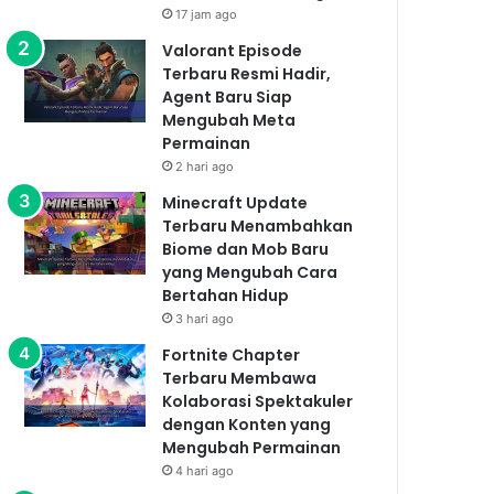
17 jam ago
Valorant Episode
Terbaru Resmi Hadir,
Agent Baru Siap
Mengubah Meta
Permainan
2 hari ago
Minecraft Update
Terbaru Menambahkan
Biome dan Mob Baru
yang Mengubah Cara
Bertahan Hidup
3 hari ago
Fortnite Chapter
Terbaru Membawa
Kolaborasi Spektakuler
dengan Konten yang
Mengubah Permainan
4 hari ago