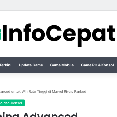
o IV Season Terbaru Menghadirkan Build Meta Kuat untuk Dominasi Per
erkini
Update Game
Game Mobile
Game PC & Konsol
vanced untuk Win Rate Tinggi di Marvel Rivals Ranked
c-dan-konsol
oning Advanced