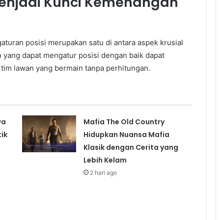
Menjadi Kunci Kemenangan
turan posisi merupakan satu di antara aspek krusial
 yang dapat mengatur posisi dengan baik dapat
tim lawan yang bermain tanpa perhitungan.
wa
Mafia The Old Country
ik
Hidupkan Nuansa Mafia
Klasik dengan Cerita yang
Lebih Kelam
2 hari ago