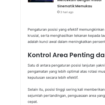
Sinematik Memukau
3 hari ago
Pengaturan posisi yang efektif memungkinkan 
krusial, serta menghasilkan tekanan kepada la
adalah kunci awal dalam meningkatkan perse
Kontrol Area Penting d
Satu di antara pengaturan posisi lanjutan yakn
pengamatan yang lebih optimal atas rotasi m
keputusan secara lebih efektif.
Selain itu, posisi tinggi sering kali memberika
sejumlah pertandingan, penguasaan area yang
cepat.