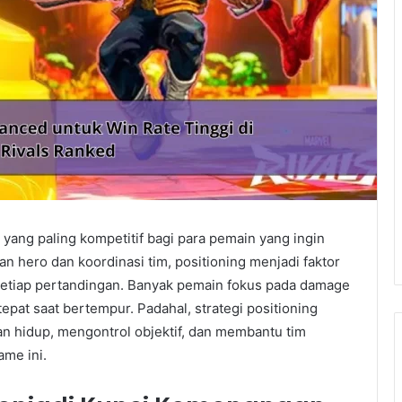
yang paling kompetitif bagi para pemain yang ingin
hero dan koordinasi tim, positioning menjadi faktor
tiap pertandingan. Banyak pemain fokus pada damage
tepat saat bertempur. Padahal, strategi positioning
n hidup, mengontrol objektif, dan membantu tim
me ini.