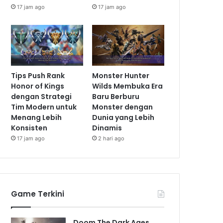
17 jam ago
17 jam ago
Tips Push Rank
Monster Hunter
Honor of Kings
Wilds Membuka Era
dengan Strategi
Baru Berburu
Tim Modern untuk
Monster dengan
Menang Lebih
Dunia yang Lebih
Konsisten
Dinamis
17 jam ago
2 hari ago
Game Terkini
Doom The Dark Ages