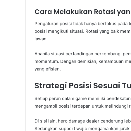
Cara Melakukan Rotasi yan
Pengaturan posisi tidak hanya berfokus pada 
posisi mengikuti situasi. Rotasi yang baik 
lawan.
Apabila situasi pertandingan berkembang, pem
momentum. Dengan demikian, kemampuan memb
yang efisien.
Strategi Posisi Sesuai 
Setiap peran dalam game memiliki pendekatan 
mengambil posisi terdepan untuk melindungi r
Di sisi lain, hero damage dealer cenderung lebi
Sedangkan support wajib mengamankan jarak 