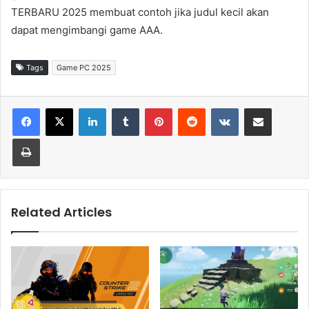
TERBARU 2025 membuat contoh jika judul kecil akan
dapat mengimbangi game AAA.
Tags
Game PC 2025
LinkedIn
Tumblr
Pinterest
Reddit
VKontakte
Share via Email
Print
Related Articles