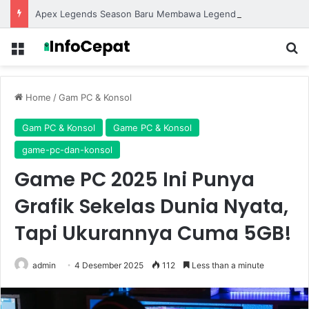
Apex Legends Season Baru Membawa Legend Terbaru dengan Gameplay yang Lebih Kompetitif
Menu
S
Home
/
Gam PC & Konsol
Gam PC & Konsol
Game PC & Konsol
game-pc-dan-konsol
Game PC 2025 Ini Punya
Grafik Sekelas Dunia Nyata,
Tapi Ukurannya Cuma 5GB!
admin
4 Desember 2025
112
Less than a minute