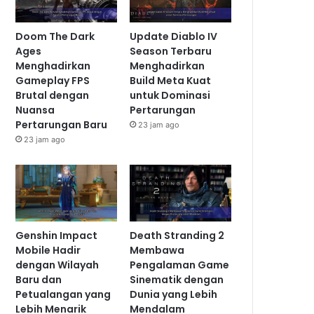
Doom The Dark
Update Diablo IV
Ages
Season Terbaru
Menghadirkan
Menghadirkan
Gameplay FPS
Build Meta Kuat
Brutal dengan
untuk Dominasi
Nuansa
Pertarungan
Pertarungan Baru
23 jam ago
23 jam ago
Genshin Impact
Death Stranding 2
Mobile Hadir
Membawa
dengan Wilayah
Pengalaman Game
Baru dan
Sinematik dengan
Petualangan yang
Dunia yang Lebih
Lebih Menarik
Mendalam