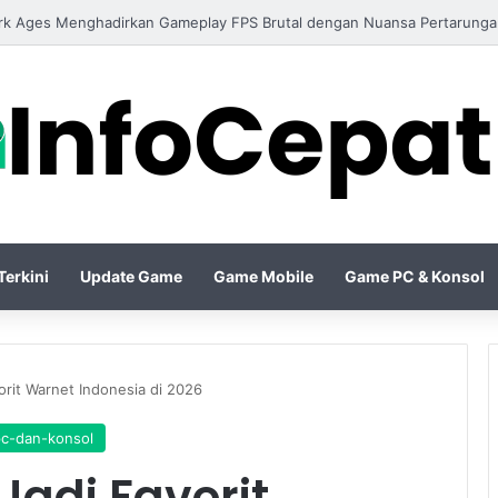
o IV Season Terbaru Menghadirkan Build Meta Kuat untuk Dominasi Per
erkini
Update Game
Game Mobile
Game PC & Konsol
orit Warnet Indonesia di 2026
c-dan-konsol
Jadi Favorit