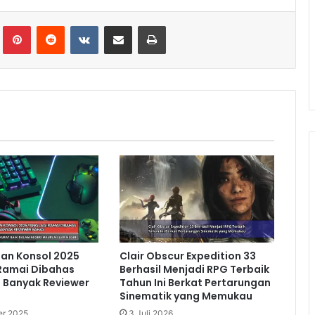
lr
Pinterest
Reddit
VKontakte
Share via Email
Print
an Konsol 2025
Clair Obscur Expedition 33
 Ramai Dibahas
Berhasil Menjadi RPG Terbaik
 Banyak Reviewer
Tahun Ini Berkat Pertarungan
Sinematik yang Memukau
r 2025
3 Juli 2026