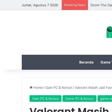
Jumat, Agustus 7 2026
Breaking News
Update Diabl
Beranda
Game T
Home
/
Gam PC & Konsol
/
Valorant Masih Jadi Fav
Gam PC & Konsol
Game PC & Konsol
game-p
Valorant Masih 