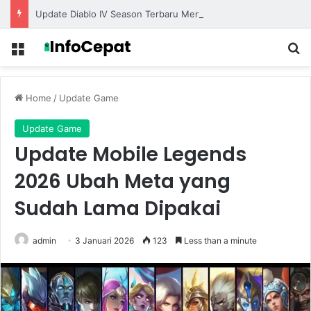
Update Diablo IV Season Terbaru Menghadirkan Build Meta Kuat untuk Dominasi Pertarungan
Menu
S
Home
/
Update Game
Update Game
Update Mobile Legends
2026 Ubah Meta yang
Sudah Lama Dipakai
admin
3 Januari 2026
123
Less than a minute