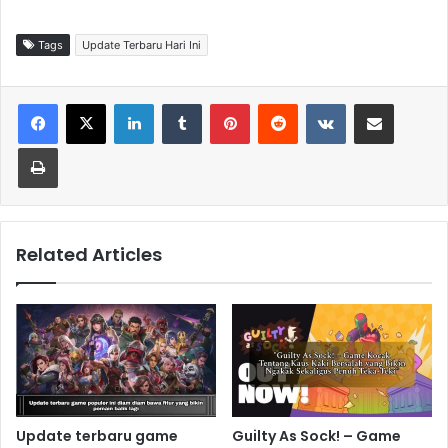
Tags
Update Terbaru Hari Ini
LinkedIn
Tumblr
Pinterest
Reddit
VKontakte
Share via Email
Print
Related Articles
Update terbaru game
Guilty As Sock! – Game