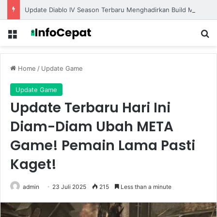
Update Diablo IV Season Terbaru Menghadirkan Build Meta Kuat untuk Dominasi Pertarungan
Menu
S
Home
/
Update Game
Update Game
Update Terbaru Hari Ini
Diam-Diam Ubah META
Game! Pemain Lama Pasti
Kaget!
admin
23 Juli 2025
215
Less than a minute