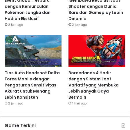
Event Global Terbaru
Membawa Revolusi Loot
dengan Kemunculan
Shooter dengan Dunia
Pokémon Langka dan
Baru dan Gameplay Lebih
Hadiah Eksklusif
Dinamis
2 jam ago
2 jam ago
Tips Auto Headshot Delta
Borderlands 4 Hadir
Force Mobile dengan
dengan Sistem Loot
Pengaturan Sensitivitas
Variatif yang Membuka
Akurat untuk Menang
Lebih Banyak Gaya
Lebih Konsisten
Bermain
2 jam ago
1 hari ago
Game Terkini