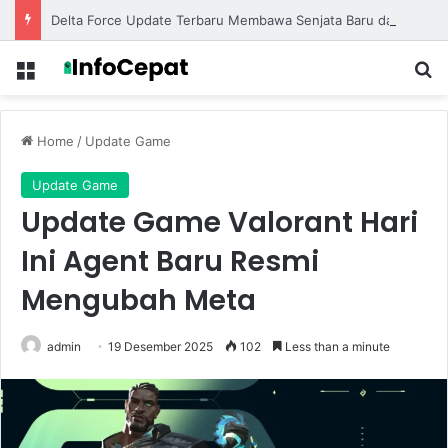
Delta Force Update Terbaru Membawa Senjata Baru dan Map Eksklusif untuk Pertempuran Lebih Seru
Menu
S
Home
/
Update Game
Update Game
Update Game Valorant Hari
Ini Agent Baru Resmi
Mengubah Meta
admin
19 Desember 2025
102
Less than a minute