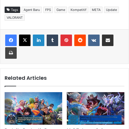
Tags
Agent Baru
FPS
Game
Kompetitif
META
Update
VALORANT
LinkedIn
Tumblr
Pinterest
Reddit
VKontakte
Share via Email
Print
Related Articles