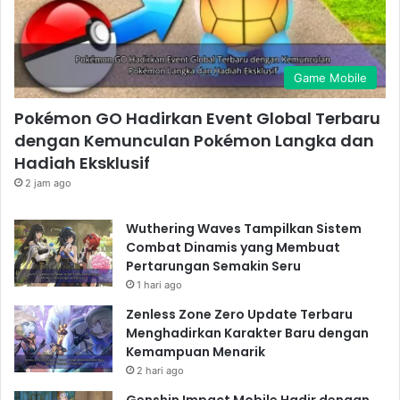
Game Mobile
Pokémon GO Hadirkan Event Global Terbaru
dengan Kemunculan Pokémon Langka dan
Hadiah Eksklusif
2 jam ago
Wuthering Waves Tampilkan Sistem
Combat Dinamis yang Membuat
Pertarungan Semakin Seru
1 hari ago
Zenless Zone Zero Update Terbaru
Menghadirkan Karakter Baru dengan
Kemampuan Menarik
2 hari ago
Genshin Impact Mobile Hadir dengan