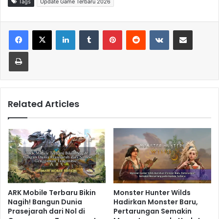
Tags
Update Game Terbaru 2026
LinkedIn
Tumblr
Pinterest
Reddit
VKontakte
Share via Email
Print
Related Articles
ARK Mobile Terbaru Bikin
Monster Hunter Wilds
Nagih! Bangun Dunia
Hadirkan Monster Baru,
Prasejarah dari Nol di
Pertarungan Semakin