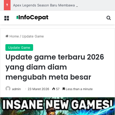
Apex Legends Season Baru Membawa Legend Terbaru dengan Gameplay yang Lebih Kompetitif
Menu
S
Home
/
Update Game
Update Game
Update game terbaru 2026
yang diam diam
mengubah meta besar
admin
23 Maret 2026
57
Less than a minute