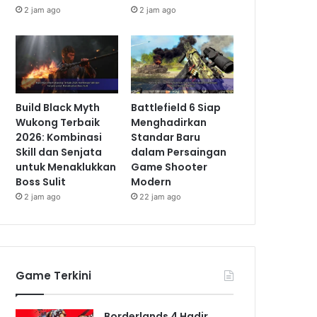
2 jam ago
2 jam ago
Build Black Myth
Battlefield 6 Siap
Wukong Terbaik
Menghadirkan
2026: Kombinasi
Standar Baru
Skill dan Senjata
dalam Persaingan
untuk Menaklukkan
Game Shooter
Boss Sulit
Modern
2 jam ago
22 jam ago
Game Terkini
Borderlands 4 Hadir