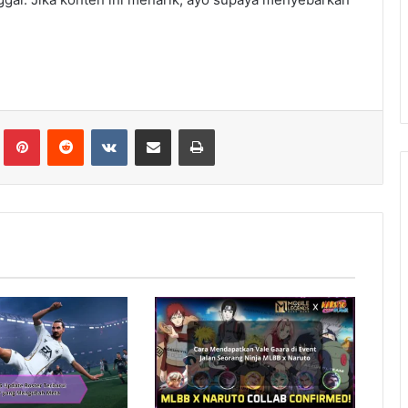
lr
Pinterest
Reddit
VKontakte
Share via Email
Print