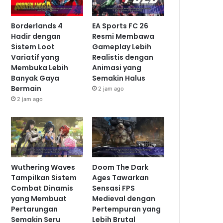
Borderlands 4
EA Sports FC 26
Hadir dengan
Resmi Membawa
Sistem Loot
Gameplay Lebih
Variatif yang
Realistis dengan
Membuka Lebih
Animasi yang
Banyak Gaya
Semakin Halus
Bermain
2 jam ago
2 jam ago
Wuthering Waves
Doom The Dark
Tampilkan Sistem
Ages Tawarkan
Combat Dinamis
Sensasi FPS
yang Membuat
Medieval dengan
Pertarungan
Pertempuran yang
Semakin Seru
Lebih Brutal