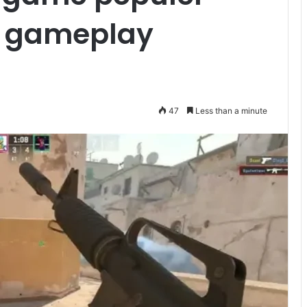
n gameplay
47
Less than a minute