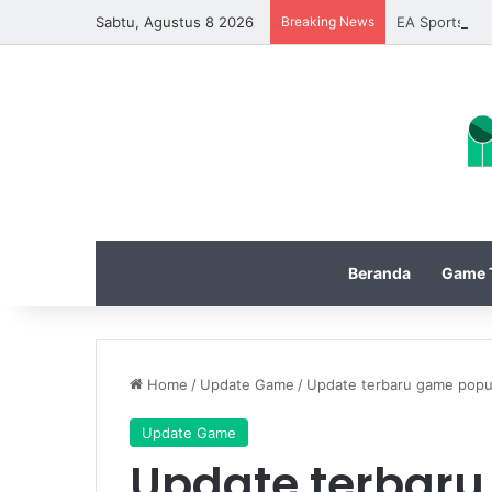
Sabtu, Agustus 8 2026
Breaking News
EA Sports FC
Beranda
Game T
Home
/
Update Game
/
Update terbaru game popul
Update Game
Update terbaru