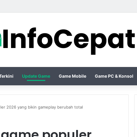
 26 Resmi Membawa Gameplay Lebih Realistis dengan Animasi yang Sem
erkini
Update Game
Game Mobile
Game PC & Konsol
er 2026 yang bikin gameplay berubah total
 game populer