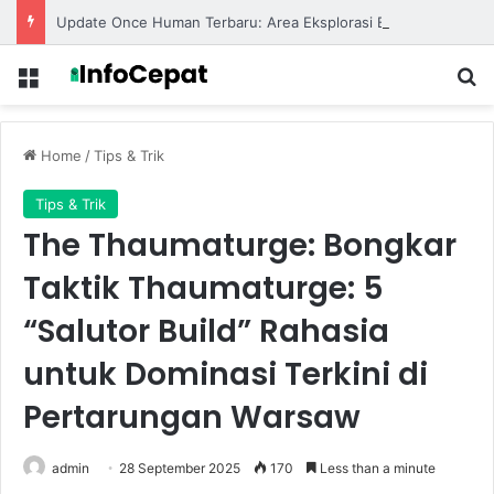
Update Once Human Terbaru: Area Eksplorasi Baru Hadir dengan Dunia Survival yang Lebih Luas
Menu
S
Home
/
Tips & Trik
Tips & Trik
The Thaumaturge: Bongkar
Taktik Thaumaturge: 5
“Salutor Build” Rahasia
untuk Dominasi Terkini di
Pertarungan Warsaw
admin
28 September 2025
170
Less than a minute