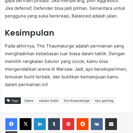
gaya bermain pribadi. Jika menyerang, pilih Aggressor.
Jika defensif, Defender bisa jadi pilihan. Sementara untuk
pengguna yang suka berkreasi, Balanced adalah jalan.
Kesimpulan
Pada akhirnya, The Thaumaturge adalah permainan yang
menghadirkan kebebasan luar biasa dalam taktik. Dengan
memilih rangkaian Salutor yang cocok, kamu bisa
mengendalikan arena di Warsaw. Jadi, ayo bereksperimen,
temukan build terbaik, dan buktikan kemampuan kamu
dalam permainan ini!
Tags
Game
salutor build
the thaumaturge
tips gaming
LinkedIn
Tumblr
Pinterest
Reddit
VKontakte
Share via Email
Print