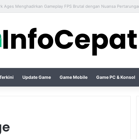
 IV Season Terbaru Menghadirkan Build Meta Kuat untuk Dominasi Per
erkini
Update Game
Game Mobile
Game PC & Konsol
ge