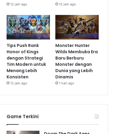
12 jam ago
12 jam ago
Tips Push Rank
Monster Hunter
Honor of Kings
Wilds Membuka Era
dengan Strategi
Baru Berburu
Tim Modern untuk
Monster dengan
Menang Lebih
Dunia yang Lebih
Konsisten
Dinamis
12 jam ago
1 hari ago
Game Terkini
Doom The Dark Ages