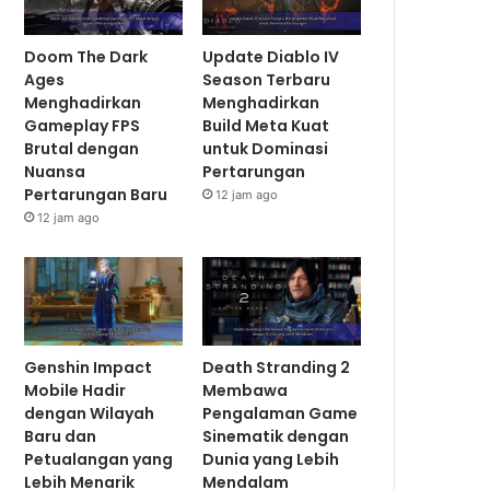
Doom The Dark
Update Diablo IV
Ages
Season Terbaru
Menghadirkan
Menghadirkan
Gameplay FPS
Build Meta Kuat
Brutal dengan
untuk Dominasi
Nuansa
Pertarungan
Pertarungan Baru
12 jam ago
12 jam ago
Genshin Impact
Death Stranding 2
Mobile Hadir
Membawa
dengan Wilayah
Pengalaman Game
Baru dan
Sinematik dengan
Petualangan yang
Dunia yang Lebih
Lebih Menarik
Mendalam