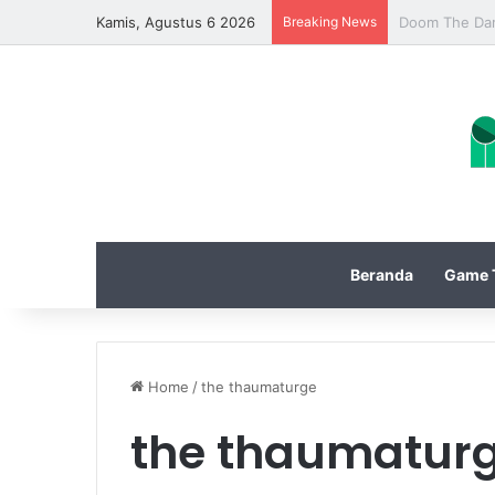
Kamis, Agustus 6 2026
Breaking News
Update Diablo
Beranda
Game T
Home
/
the thaumaturge
the thaumatur