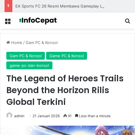
EA Sports FC 26 Resmi Membawa Gameplay Lebih Realistis dengan Animasi yang Semakin Halus
Menu
S
Home
/
Gam PC & Konsol
Gam PC & Konsol
Game PC & Konsol
game-pc-dan-konsol
The Legend of Heroes Trails
Beyond the Horizon Rilis
Global Terkini
admin
21 Januari 2026
91
Less than a minute