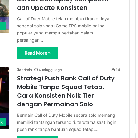
dan Update Konsisten
Call of Duty Mobile telah membuktikan dirinya
sebagai salah satu Game FPS mobile paling
le
populer yang mampu bertahan dalam
persaingan…
Read More »
admin
4 minggu ago
14
Strategi Push Rank Call of Duty
Mobile Tanpa Squad Tetap,
Cara Konsisten Naik Tier
dengan Permainan Solo
Bermain Call of Duty Mobile secara solo memang
memiliki tantangan tersendiri, terutama saat ingin
ik
push rank tanpa bantuan squad tetap.…