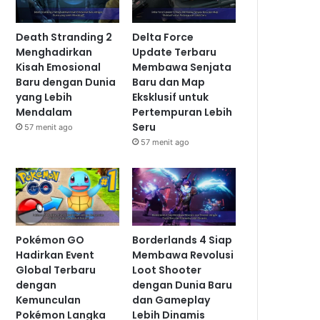
Death Stranding 2
Delta Force
Menghadirkan
Update Terbaru
Kisah Emosional
Membawa Senjata
Baru dengan Dunia
Baru dan Map
yang Lebih
Eksklusif untuk
Mendalam
Pertempuran Lebih
Seru
57 menit ago
57 menit ago
Pokémon GO
Borderlands 4 Siap
Hadirkan Event
Membawa Revolusi
Global Terbaru
Loot Shooter
dengan
dengan Dunia Baru
Kemunculan
dan Gameplay
Pokémon Langka
Lebih Dinamis