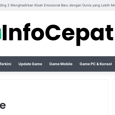
 Update Terbaru Membawa Senjata Baru dan Map Eksklusif untuk Perte
erkini
Update Game
Game Mobile
Game PC & Konsol
e