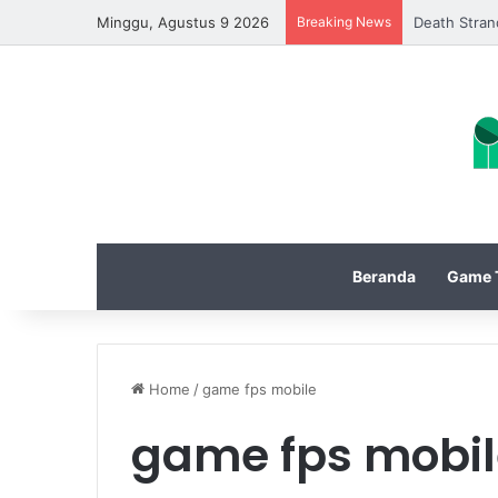
Minggu, Agustus 9 2026
Breaking News
Delta Force
Beranda
Game T
Home
/
game fps mobile
game fps mobil