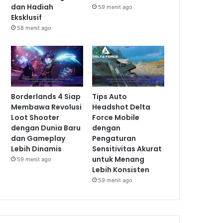
dan Hadiah
59 menit ago
Eksklusif
58 menit ago
Borderlands 4 Siap
Tips Auto
Membawa Revolusi
Headshot Delta
Loot Shooter
Force Mobile
dengan Dunia Baru
dengan
dan Gameplay
Pengaturan
Lebih Dinamis
Sensitivitas Akurat
untuk Menang
59 menit ago
Lebih Konsisten
59 menit ago