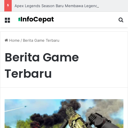
Apex Legends Season Baru Membawa Legend Terbaru dengan Gameplay yang Lebih Kompetitif
Menu
S
Home
/
Berita Game Terbaru
Berita Game
Terbaru