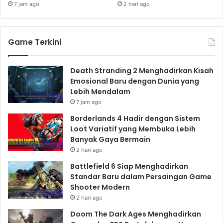
Kisah Epik dan Dunia
7 jam ago
2 hari ago
Fantasi yang Menarik
Game Terkini
Sword of Justice Global menghadirkan kisah epik yang
penuh dengan intrik, pengkhianatan, dan pertarungan
untuk keadilan. Anda akan berperan sebagai seorang
Death Stranding 2 Menghadirkan Kisah
Emosional Baru dengan Dunia yang
pahlawan yang harus menghadapi ancaman jahat
Lebih Mendalam
yang mengancam keseimbangan dunia. Cerita yang
7 jam ago
mendalam dan karakter-karakter yang menarik akan
Borderlands 4 Hadir dengan Sistem
membawa Anda dalam perjalanan yang tak
Loot Variatif yang Membuka Lebih
terlupakan. Dunia fantasi yang luas dan detail akan
Banyak Gaya Bermain
membuat Anda terpesona.
2 hari ago
Battlefield 6 Siap Menghadirkan
Standar Baru dalam Persaingan Game
Read Also:
Shooter Modern
2 hari ago
Uma Musume Pretty Derby Hadir dengan
Doom The Dark Ages Menghadirkan
Update Baru! Balapan Kuda Cantik nan Imut