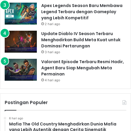
yang akan menambah kedalaman pengalaman
Apex Legends Season Baru Membawa
Legend Terbaru dengan Gameplay
bermain Anda. Eksplorasi dunia ini adalah bagian
yang Lebih Kompetitif
penting dari petualangan Anda.
2 hari ago
Karakter Unik dan Menarik
Update Diablo IV Season Terbaru
Bertemu dan berinteraksi dengan berbagai karakter
Menghadirkan Build Meta Kuat untuk
unik dan menarik dalam perjalanan Anda. Setiap
Dominasi Pertarungan
karakter memiliki kepribadian, latar belakang, dan
3 hari ago
motivasi mereka sendiri. Beberapa akan menjadi
Valorant Episode Terbaru Resmi Hadir,
sekutu Anda, sementara yang lain mungkin menjadi
Agent Baru Siap Mengubah Meta
Permainan
musuh Anda. Hubungan Anda dengan karakter-
4 hari ago
karakter ini akan memainkan peran penting dalam
perkembangan cerita.
Fitur Unggulan Sword of
Postingan Populer
Justice Global
Selain gameplay dan cerita yang menarik, Sword of
6 hari ago
Mafia The Old Country Menghadirkan Dunia Mafia
Justice Global juga menawarkan berbagai fitur
yang Lebih Autentik dengan Cerita Sinematik