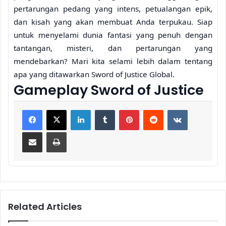
pertarungan pedang yang intens, petualangan epik,
dan kisah yang akan membuat Anda terpukau. Siap
untuk menyelami dunia fantasi yang penuh dengan
tantangan, misteri, dan pertarungan yang
mendebarkan? Mari kita selami lebih dalam tentang
apa yang ditawarkan Sword of Justice Global.
Gameplay Sword of Justice
Global: Aksi Pedang yang
LinkedIn
Tumblr
Pinterest
Reddit
VKontakte
Memukau
Share via Email
Print
Sword of Justice Global menawarkan gameplay RPG
aksi yang berfokus pada pertarungan pedang yang
dinamis dan memuaskan. Sistem pertarungannya
dirancang dengan detail yang luar biasa,
memungkinkan Anda untuk melakukan berbagai
Related Articles
kombo dan serangan khusus yang spektakuler. Anda
akan merasakan setiap tebasan pedang, setiap