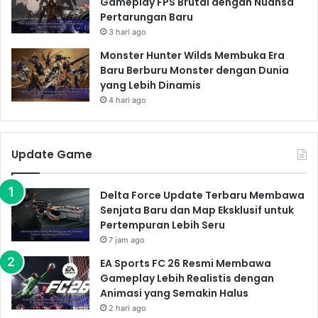
Gameplay FPS Brutal dengan Nuansa
Ini Tawarkan Fitur dan Event Terbesar Tahun
Pertarungan Baru
Ini!
3 hari ago
Persona 5 The Phantom X Siap Rilis Versi
Monster Hunter Wilds Membuka Era
Baru Berburu Monster dengan Dunia
Global! Petualangan Baru Phantom Thieves di
yang Lebih Dinamis
Dunia Mobile yang Tak Kalah Seru dari Versi
4 hari ago
Aslinya!
Update Game
Dunia Terbuka yang Luas untuk
Dijelajahi
Delta Force Update Terbaru Membawa
Senjata Baru dan Map Eksklusif untuk
Jelajahi dunia terbuka yang luas dan penuh dengan
Pertempuran Lebih Seru
detail dalam Sword of Justice Global. Dari hutan lebat
7 jam ago
hingga pegunungan yang menjulang tinggi, setiap
EA Sports FC 26 Resmi Membawa
lokasi menawarkan pemandangan yang menakjubkan
Gameplay Lebih Realistis dengan
dan tantangan yang unik. Anda akan menemukan
Animasi yang Semakin Halus
2 hari ago
berbagai rahasia, teka-teki, dan lokasi tersembunyi