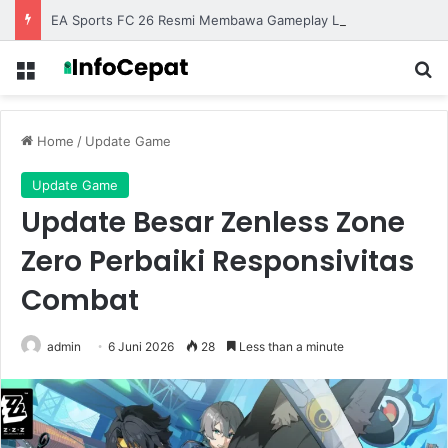
EA Sports FC 26 Resmi Membawa Gameplay Lebih Realistis dengan Animasi yang Semakin Halus
Menu
S
Home
/
Update Game
Update Game
Update Besar Zenless Zone
Zero Perbaiki Responsivitas
Combat
admin
6 Juni 2026
28
Less than a minute