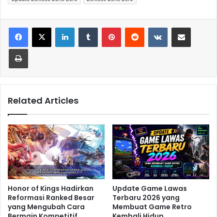
LinkedIn
Tumblr
Pinterest
Reddit
VKontakte
Share via Email
Print
Related Articles
Honor of Kings Hadirkan
Update Game Lawas
Reformasi Ranked Besar
Terbaru 2026 yang
yang Mengubah Cara
Membuat Game Retro
Bermain Kompetitif
Kembali Hidup