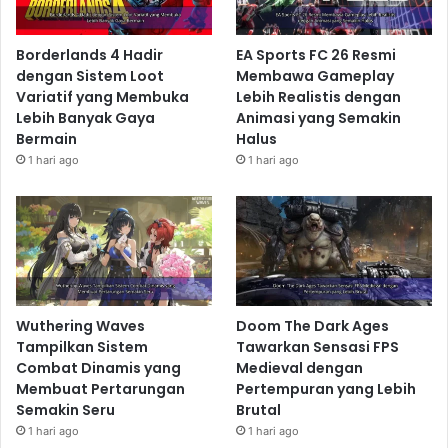
Borderlands 4 Hadir
EA Sports FC 26 Resmi
dengan Sistem Loot
Membawa Gameplay
Variatif yang Membuka
Lebih Realistis dengan
Lebih Banyak Gaya
Animasi yang Semakin
Bermain
Halus
1 hari ago
1 hari ago
Wuthering Waves
Doom The Dark Ages
Tampilkan Sistem
Tawarkan Sensasi FPS
Combat Dinamis yang
Medieval dengan
Membuat Pertarungan
Pertempuran yang Lebih
Semakin Seru
Brutal
1 hari ago
1 hari ago