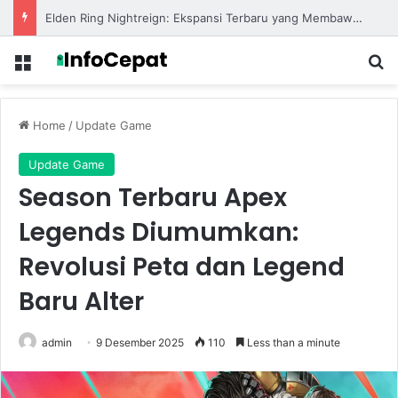
Elden Ring Nightreign: Ekspansi Terbaru yang Membawa Tantangan Baru Bagi Para Pemain
Menu
S
Home
/
Update Game
Update Game
Season Terbaru Apex
Legends Diumumkan:
Revolusi Peta dan Legend
Baru Alter
admin
9 Desember 2025
110
Less than a minute