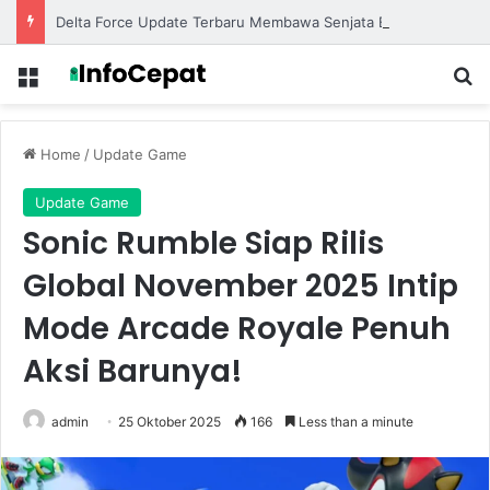
Delta Force Update Terbaru Membawa Senjata Baru dan Map Eksklusif untuk Pertempuran Lebih Seru
Menu
S
Home
/
Update Game
Update Game
Sonic Rumble Siap Rilis
Global November 2025 Intip
Mode Arcade Royale Penuh
Aksi Barunya!
admin
25 Oktober 2025
166
Less than a minute