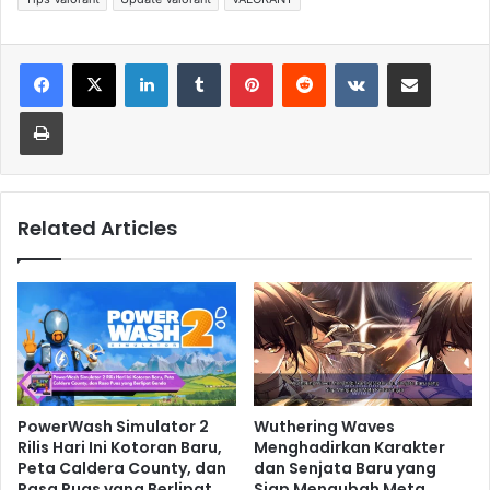
LinkedIn
Tumblr
Pinterest
Reddit
VKontakte
Share via Email
Print
Related Articles
PowerWash Simulator 2
Wuthering Waves
Rilis Hari Ini Kotoran Baru,
Menghadirkan Karakter
Peta Caldera County, dan
dan Senjata Baru yang
Rasa Puas yang Berlipat
Siap Mengubah Meta