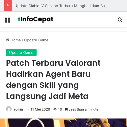
Update Diablo IV Season Terbaru Menghadirkan Build Meta Kuat untuk Dominasi Pertarungan
Menu
S
Home
/
Update Game
Update Game
Patch Terbaru Valorant
Hadirkan Agent Baru
dengan Skill yang
Langsung Jadi Meta
admin
11 Mei 2026
46
Less than a minute