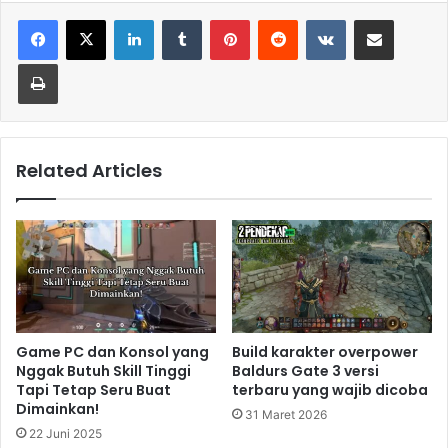
LinkedIn
Tumblr
Pinterest
Reddit
VKontakte
Share via Email
Print
Related Articles
Game PC dan Konsol yang
Build karakter overpower
Nggak Butuh Skill Tinggi
Baldurs Gate 3 versi
Tapi Tetap Seru Buat
terbaru yang wajib dicoba
Dimainkan!
31 Maret 2026
22 Juni 2025