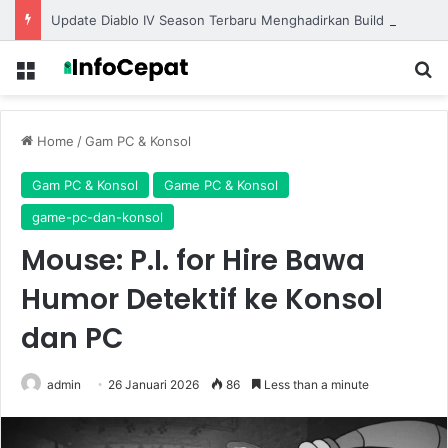
Update Diablo IV Season Terbaru Menghadirkan Build Meta Kuat untuk Dominasi Pertarungan
Menu
S
Home
/
Gam PC & Konsol
Gam PC & Konsol
Game PC & Konsol
game-pc-dan-konsol
Mouse: P.I. for Hire Bawa
Humor Detektif ke Konsol
dan PC
admin
26 Januari 2026
86
Less than a minute