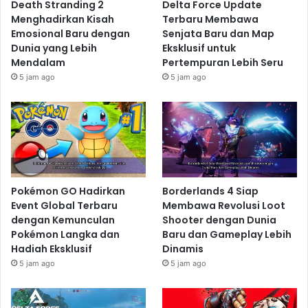
Death Stranding 2
Delta Force Update
Menghadirkan Kisah
Terbaru Membawa
Emosional Baru dengan
Senjata Baru dan Map
Dunia yang Lebih
Eksklusif untuk
Mendalam
Pertempuran Lebih Seru
5 jam ago
5 jam ago
Pokémon GO Hadirkan
Borderlands 4 Siap
Event Global Terbaru
Membawa Revolusi Loot
dengan Kemunculan
Shooter dengan Dunia
Pokémon Langka dan
Baru dan Gameplay Lebih
Hadiah Eksklusif
Dinamis
5 jam ago
5 jam ago