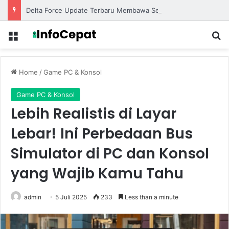
Delta Force Update Terbaru Membawa Senjata Baru dan Map Eksklusif untuk Pertempuran Lebih Seru
Menu
S
Home
/
Game PC & Konsol
Game PC & Konsol
Lebih Realistis di Layar
Lebar! Ini Perbedaan Bus
Simulator di PC dan Konsol
yang Wajib Kamu Tahu
admin
5 Juli 2025
233
Less than a minute