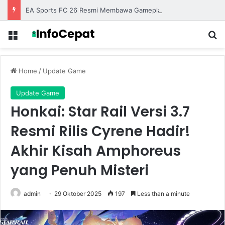
EA Sports FC 26 Resmi Membawa Gameplay Lebih Realistis dengan Animasi yang Semakin Halus
Menu
S
Home
/
Update Game
Update Game
Honkai: Star Rail Versi 3.7
Resmi Rilis Cyrene Hadir!
Akhir Kisah Amphoreus
yang Penuh Misteri
admin
29 Oktober 2025
197
Less than a minute