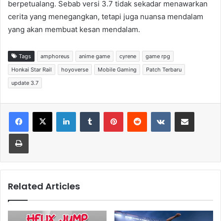
berpetualang. Sebab versi 3.7 tidak sekadar menawarkan
cerita yang menegangkan, tetapi juga nuansa mendalam
yang akan membuat kesan mendalam.
Tags
amphoreus
anime game
cyrene
game rpg
Honkai Star Rail
hoyoverse
Mobile Gaming
Patch Terbaru
update 3.7
LinkedIn
Tumblr
Pinterest
Reddit
VKontakte
Share via Email
Print
Related Articles