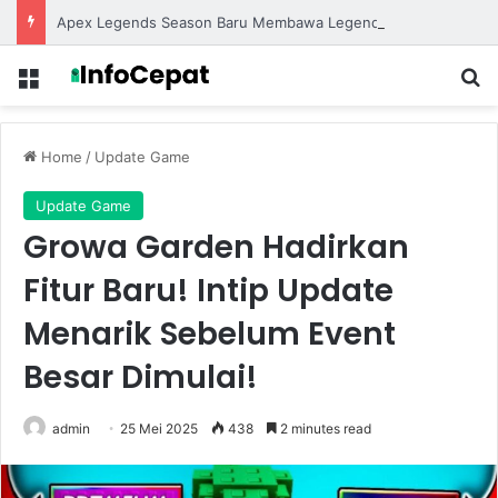
Apex Legends Season Baru Membawa Legend Terbaru dengan Gameplay yang Lebih Kompetitif
Menu
S
Home
/
Update Game
Update Game
Growa Garden Hadirkan
Fitur Baru! Intip Update
Menarik Sebelum Event
Besar Dimulai!
admin
25 Mei 2025
438
2 minutes read