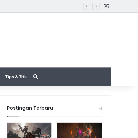
Random Arti
rik
Search for
Tips & Trik
Postingan Terbaru