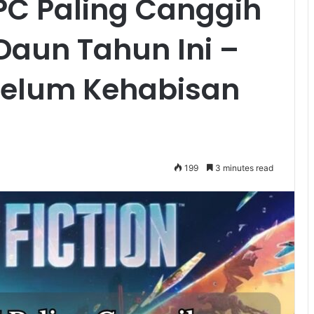
C Paling Canggih
Daun Tahun Ini –
belum Kehabisan
199
3 minutes read