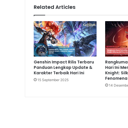
3 hari ago
Related Articles
Marvel's Spider-Man 2
Marvel's Spider-Man 2
merupakan salah satu 
grafis yang realistis dan
gameplay
yang m
bermain sebagai Spider-Man yang tak ter
berbagai penjahat super, dan nikmati cer
Genshin Impact Rilis Terbaru
Rangkuman
pertarungan yang dinamis membuat game i
Panduan Lengkap Update &
Hari Ini M
Marvel, ini adalah game PS5 yang wajib Anda
Karakter Terbaik Hari Ini
Knight: Sil
Hogwarts Legacy
Fenomena 
15 September 2025
14 Desembe
Bagi penggemar dunia sihir Harry Potter,
H
kenyataan. Game ini menawarkan pengalam
Anda dapat menjelajahi kastil yang megah,
dengan karakter-karakter ikonik. Sistem
pilihan cerita membuat setiap pengalaman 
luas membuat game ini terasa hidup.