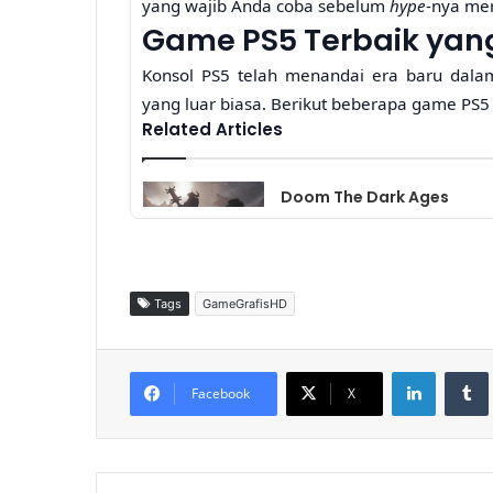
yang wajib Anda coba sebelum
hype
-nya me
Game PS5 Terbaik yan
Konsol PS5 telah menandai era baru dal
yang luar biasa. Berikut beberapa game PS5
Related Articles
Doom The Dark Ages
Menghadirkan Gameplay
FPS Brutal dengan Nuansa
Pertarungan Baru
Tags
GameGrafisHD
22 jam ago
Black Myth Wukong Masih
LinkedIn
Tumb
Menjadi Action RPG Terba
Facebook
X
Tahun Ini Berkat
Pertarungan yang
Spektakuler