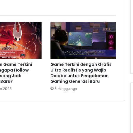
game PS5 eksklusif yang paling dinantikan. Dengan
endebarkan, game ini menawarkan pengalaman
lupakan. Jelajahi kota New York yang luas, lawan
ita yang menarik. Kemampuan
swinging
yang halus dan
 Game Terkini
Game Terkini dengan Grafis
ni sangat adiktif. Jika Anda penggemar superhero
engapa Hollow
Ultra Realistis yang Wajib
 miliki.
ksong Jadi
Dicoba untuk Pengalaman
Baru?
Gaming Generasi Baru
r 2025
3 minggu ago
ogwarts Legacy
adalah sebuah impian yang menjadi
an bermain yang imersif di dunia sihir Hogwarts.
 mempelajari mantra-mantra baru, dan berinteraksi
 kustomisasi karakter yang mendalam dan berbagai
bermain unik. Grafiknya yang detail dan dunia yang