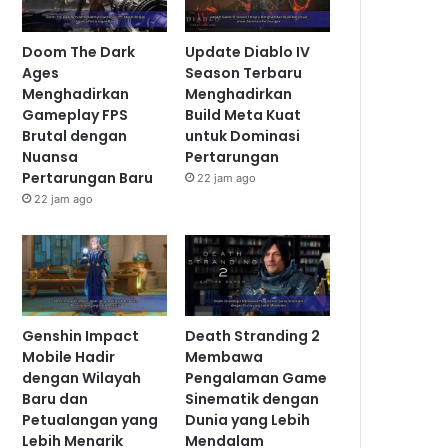
Doom The Dark
Update Diablo IV
Ages
Season Terbaru
Menghadirkan
Menghadirkan
Gameplay FPS
Build Meta Kuat
Brutal dengan
untuk Dominasi
Nuansa
Pertarungan
Pertarungan Baru
22 jam ago
22 jam ago
Genshin Impact
Death Stranding 2
Mobile Hadir
Membawa
dengan Wilayah
Pengalaman Game
Baru dan
Sinematik dengan
Petualangan yang
Dunia yang Lebih
Lebih Menarik
Mendalam