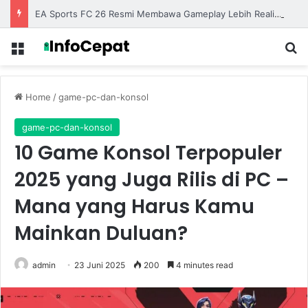
EA Sports FC 26 Resmi Membawa Gameplay Lebih Realistis dengan Animasi yang Semakin Halus
Menu
S
Home
/
game-pc-dan-konsol
game-pc-dan-konsol
10 Game Konsol Terpopuler
2025 yang Juga Rilis di PC –
Mana yang Harus Kamu
Mainkan Duluan?
admin
23 Juni 2025
200
4 minutes read