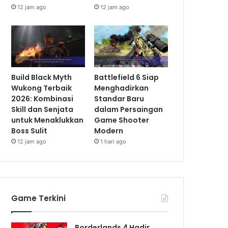
12 jam ago
12 jam ago
Build Black Myth
Battlefield 6 Siap
Wukong Terbaik
Menghadirkan
2026: Kombinasi
Standar Baru
Skill dan Senjata
dalam Persaingan
untuk Menaklukkan
Game Shooter
Boss Sulit
Modern
12 jam ago
1 hari ago
Game Terkini
Borderlands 4 Hadir