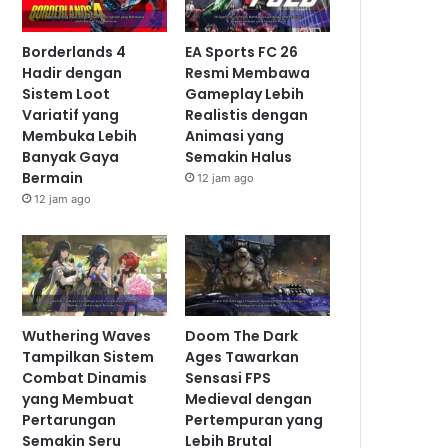
Borderlands 4
EA Sports FC 26
Hadir dengan
Resmi Membawa
Sistem Loot
Gameplay Lebih
Variatif yang
Realistis dengan
Membuka Lebih
Animasi yang
Banyak Gaya
Semakin Halus
Bermain
12 jam ago
12 jam ago
Wuthering Waves
Doom The Dark
Tampilkan Sistem
Ages Tawarkan
Combat Dinamis
Sensasi FPS
yang Membuat
Medieval dengan
Pertarungan
Pertempuran yang
Semakin Seru
Lebih Brutal