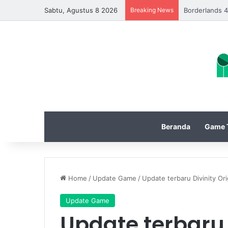
Sabtu, Agustus 8 2026
Breaking News
EA Sports FC
Beranda
Game T
Home
/
Update Game
/
Update terbaru Divinity Ori
Update Game
Update terbaru 