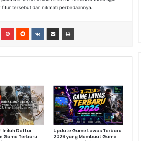
r fitur tersebut dan nikmati perbedaannya.
lr
Pinterest
Reddit
VKontakte
Share via Email
Print
 Inilah Daftar
Update Game Lawas Terbaru
n Game Terbaru
2026 yang Membuat Game