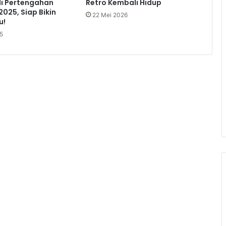
 di Pertengahan
Retro Kembali Hidup
2025, Siap Bikin
22 Mei 2026
u!
5