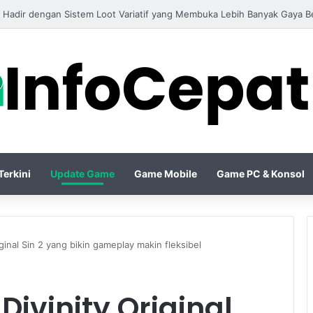
 26 Resmi Membawa Gameplay Lebih Realistis dengan Animasi yang Sem
erkini
Update Game
Game Mobile
Game PC & Konsol
ginal Sin 2 yang bikin gameplay makin fleksibel
Divinity Original