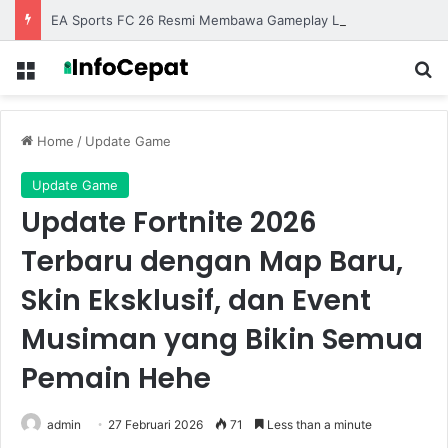
EA Sports FC 26 Resmi Membawa Gameplay Lebih Realistis dengan Animasi yang Semakin Halus
Menu
S
Home
/
Update Game
Update Game
Update Fortnite 2026
Terbaru dengan Map Baru,
Skin Eksklusif, dan Event
Musiman yang Bikin Semua
Pemain Hehe
admin
27 Februari 2026
71
Less than a minute