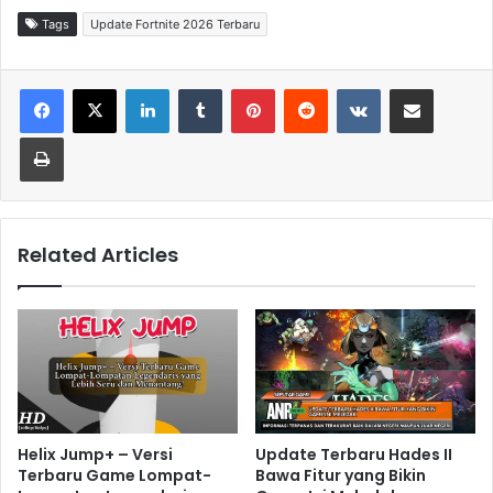
Tags
Update Fortnite 2026 Terbaru
LinkedIn
Tumblr
Pinterest
Reddit
VKontakte
Share via Email
Print
Related Articles
Helix Jump+ – Versi
Update Terbaru Hades II
Terbaru Game Lompat-
Bawa Fitur yang Bikin