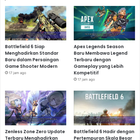
Battlefield 6 Siap
Apex Legends Season
Menghadirkan Standar
Baru Membawa Legend
Baru dalam Persaingan
Terbaru dengan
Game Shooter Modern
Gameplay yang Lebih
Kompetitif
17 jam ago
17 jam ago
Zenless Zone Zero Update
Battlefield 6 Hadir dengan
Terbaru Menghadirkan
Pertempuran Skala Besar