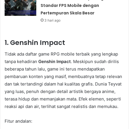
Standar FPS Mobile dengan
Pertempuran Skala Besar
3 hari ago
1. Genshin Impact
Tidak ada daftar game RPG mobile terbaik yang lengkap
tanpa kehadiran
Genshin Impact
. Meskipun sudah dirilis
beberapa tahun lalu, game ini terus mendapatkan
pembaruan konten yang masif, membuatnya tetap relevan
dan tak tertandingi dalam hal kualitas grafis. Dunia Teyvat
yang luas, penuh dengan detail artistik bergaya anime,
terasa hidup dan memanjakan mata. Efek elemen, seperti
reaksi api dan air, terlihat sangat realistis dan memukau.
Fitur andalan: