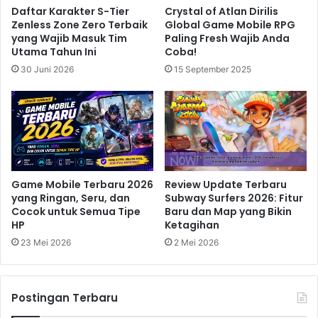
Daftar Karakter S-Tier
Crystal of Atlan Dirilis
Zenless Zone Zero Terbaik
Global Game Mobile RPG
yang Wajib Masuk Tim
Paling Fresh Wajib Anda
Utama Tahun Ini
Coba!
30 Juni 2026
15 September 2025
Game Mobile Terbaru 2026
Review Update Terbaru
yang Ringan, Seru, dan
Subway Surfers 2026: Fitur
Cocok untuk Semua Tipe
Baru dan Map yang Bikin
HP
Ketagihan
23 Mei 2026
2 Mei 2026
Postingan Terbaru