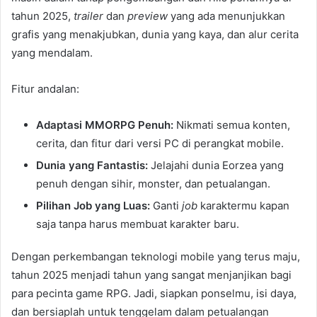
tahun 2025,
trailer
dan
preview
yang ada menunjukkan
grafis yang menakjubkan, dunia yang kaya, dan alur cerita
yang mendalam.
Fitur andalan:
Adaptasi MMORPG Penuh:
Nikmati semua konten,
cerita, dan fitur dari versi PC di perangkat mobile.
Dunia yang Fantastis:
Jelajahi dunia Eorzea yang
penuh dengan sihir, monster, dan petualangan.
Pilihan Job yang Luas:
Ganti
job
karaktermu kapan
saja tanpa harus membuat karakter baru.
Dengan perkembangan teknologi mobile yang terus maju,
tahun 2025 menjadi tahun yang sangat menjanjikan bagi
para pecinta game RPG. Jadi, siapkan ponselmu, isi daya,
dan bersiaplah untuk tenggelam dalam petualangan