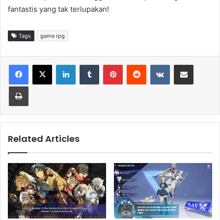
fantastis yang tak terlupakan!
Tags
game rpg
LinkedIn
Tumblr
Pinterest
Reddit
VKontakte
Share via Email
Print
Related Articles