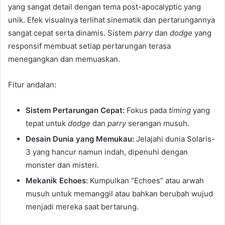
yang sangat detail dengan tema post-apocalyptic yang
unik. Efek visualnya terlihat sinematik dan pertarungannya
sangat cepat serta dinamis. Sistem
parry
dan
dodge
yang
responsif membuat setiap pertarungan terasa
menegangkan dan memuaskan.
Fitur andalan:
Sistem Pertarungan Cepat:
Fokus pada
timing
yang
tepat untuk
dodge
dan
parry
serangan musuh.
Desain Dunia yang Memukau:
Jelajahi dunia Solaris-
3 yang hancur namun indah, dipenuhi dengan
monster dan misteri.
Mekanik Echoes:
Kumpulkan “Echoes” atau arwah
musuh untuk memanggil atau bahkan berubah wujud
menjadi mereka saat bertarung.