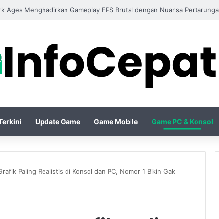
o IV Season Terbaru Menghadirkan Build Meta Kuat untuk Dominasi Per
erkini
Update Game
Game Mobile
Game PC & Konsol
fik Paling Realistis di Konsol dan PC, Nomor 1 Bikin Gak