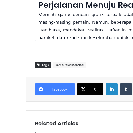
Perjalanan Menuju Real
Memilih game dengan grafik terbaik adala
masing-masing pemain. Namun, beberapa g
luar biasa, mendekati realitas. Daftar ini
partikel, dan rendering keseluruhan untuk 
adalah 10 game dengan grafik paling rea
membuat Anda terpukau:
Related Articles
Tags
GameRekomendasi
Death Stranding 2
LinkedIn
Tumb
Membawa Pengalaman
Facebook
X
Game Sinematik dengan
Dunia yang Lebih Mendal
16 jam ago
Silent Hill f Menghadirkan
Related Articles
Atmosfer Horor yang Lebi