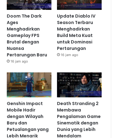
Doom The Dark
Update Diablo IV
Ages
Season Terbaru
Menghadirkan
Menghadirkan
Gameplay FPS
Build Meta Kuat
Brutal dengan
untuk Dominasi
Nuansa
Pertarungan
Pertarungan Baru
16 jam ago
16 jam ago
Genshin Impact
Death Stranding 2
Mobile Hadir
Membawa
dengan Wilayah
Pengalaman Game
Baru dan
Sinematik dengan
Petualangan yang
Dunia yang Lebih
Lebih Menarik
Mendalam