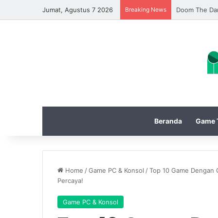
Jumat, Agustus 7 2026
Breaking News
Update Diabl
Beranda
Game T
Home
/
Game PC & Konsol
/
Top 10 Game Dengan Gra
Percaya!
Game PC & Konsol