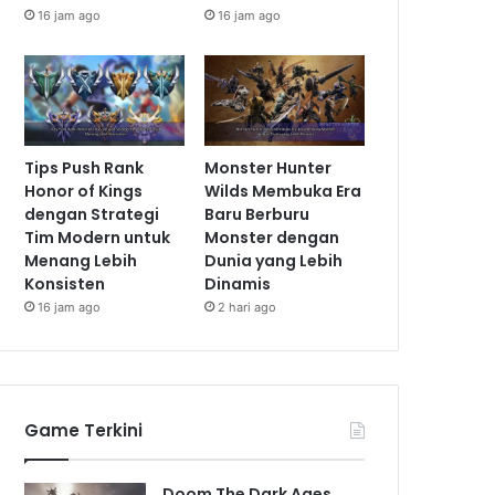
16 jam ago
16 jam ago
Tips Push Rank
Monster Hunter
Honor of Kings
Wilds Membuka Era
dengan Strategi
Baru Berburu
Tim Modern untuk
Monster dengan
Menang Lebih
Dunia yang Lebih
Konsisten
Dinamis
16 jam ago
2 hari ago
Game Terkini
Doom The Dark Ages