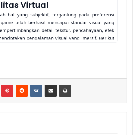
itas Virtual
h hal yang subjektif, tergantung pada preferensi
ame telah berhasil mencapai standar visual yang
 mempertimbangkan detail tekstur, pencahayaan, efek
menciptakan pengalaman visual yang imersif. Berikut
listis yang tersedia di konsol dan PC, yang akan
Mafia The Old Country
lr
Pinterest
Reddit
VKontakte
Share via Email
Print
Hidupkan Nuansa Mafia
Klasik dengan Cerita yang
am
Lebih Kelam
2 hari ago
h