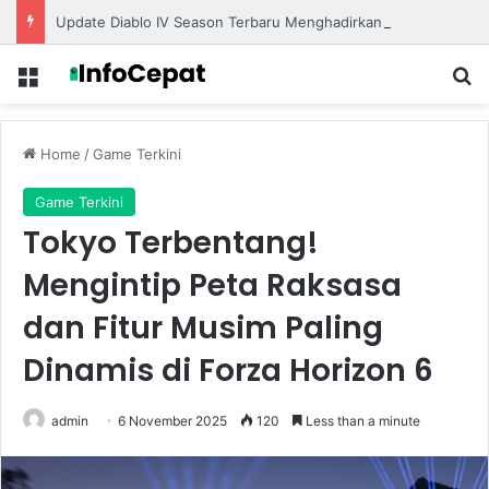
Update Diablo IV Season Terbaru Menghadirkan Build Meta Kuat untuk Dominasi Pertarungan
Menu
S
Home
/
Game Terkini
Game Terkini
Tokyo Terbentang!
Mengintip Peta Raksasa
dan Fitur Musim Paling
Dinamis di Forza Horizon 6
admin
6 November 2025
120
Less than a minute