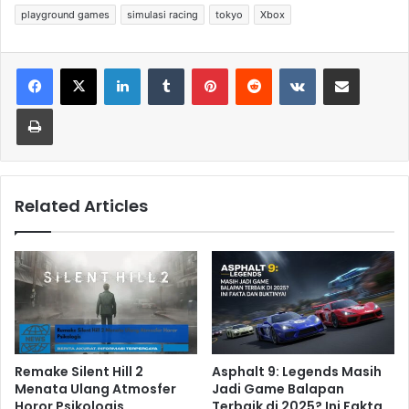
playground games
simulasi racing
tokyo
Xbox
LinkedIn
Tumblr
Pinterest
Reddit
VKontakte
Share via Email
Print
Related Articles
Remake Silent Hill 2
Asphalt 9: Legends Masih
Menata Ulang Atmosfer
Jadi Game Balapan
Horor Psikologis
Terbaik di 2025? Ini Fakta