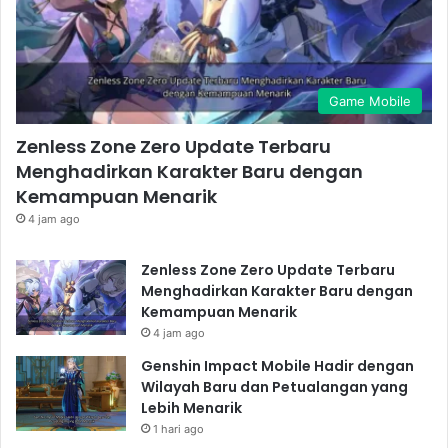
Game Mobile
Zenless Zone Zero Update Terbaru
Menghadirkan Karakter Baru dengan
Kemampuan Menarik
4 jam ago
Zenless Zone Zero Update Terbaru
Menghadirkan Karakter Baru dengan
Kemampuan Menarik
4 jam ago
Genshin Impact Mobile Hadir dengan
Wilayah Baru dan Petualangan yang
Lebih Menarik
1 hari ago