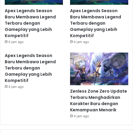
Apex Legends Season
Apex Legends Season
Baru Membawa Legend
Baru Membawa Legend
Terbaru dengan
Terbaru dengan
Gameplay yang Lebih
Gameplay yang Lebih
Kompetitif
Kompetitif
4 jam ago
4 jam ago
Apex Legends Season
Baru Membawa Legend
Terbaru dengan
Gameplay yang Lebih
Kompetitif
4 jam ago
Zenless Zone Zero Update
Terbaru Menghadirkan
Karakter Baru dengan
Kemampuan Menarik
4 jam ago