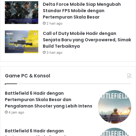
Delta Force Mobile Siap Mengubah
Standar FPS Mobile dengan
Pertempuran Skala Besar
2 hari ago
Call of Duty Mobile Hadir dengan
Senjata Baru yang Overpowered, Simak
Build Terbaiknya
3 hari ago
Game PC & Konsol
Battlefield 6 Hadir dengan
Pertempuran Skala Besar dan
Pengalaman Shooter yang Lebih Intens
4 jam ago
Battlefield 6 Hadir dengan