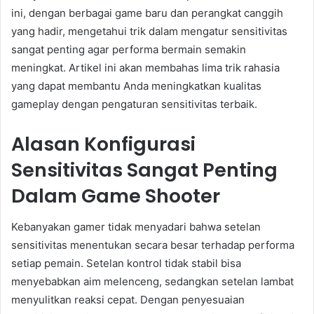
ini, dengan berbagai game baru dan perangkat canggih
yang hadir, mengetahui trik dalam mengatur sensitivitas
sangat penting agar performa bermain semakin
meningkat. Artikel ini akan membahas lima trik rahasia
yang dapat membantu Anda meningkatkan kualitas
gameplay dengan pengaturan sensitivitas terbaik.
Alasan Konfigurasi
Sensitivitas Sangat Penting
Dalam Game Shooter
Kebanyakan gamer tidak menyadari bahwa setelan
sensitivitas menentukan secara besar terhadap performa
setiap pemain. Setelan kontrol tidak stabil bisa
menyebabkan aim melenceng, sedangkan setelan lambat
menyulitkan reaksi cepat. Dengan penyesuaian