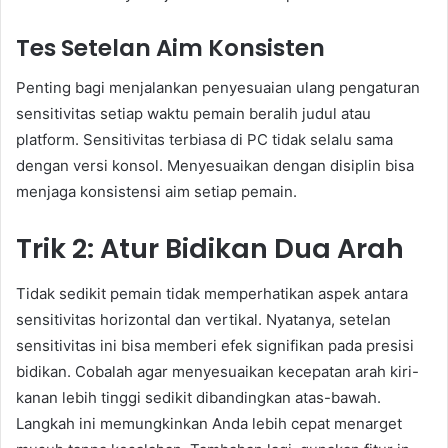
Tes Setelan Aim Konsisten
Penting bagi menjalankan penyesuaian ulang pengaturan
sensitivitas setiap waktu pemain beralih judul atau
platform. Sensitivitas terbiasa di PC tidak selalu sama
dengan versi konsol. Menyesuaikan dengan disiplin bisa
menjaga konsistensi aim setiap pemain.
Trik 2: Atur Bidikan Dua Arah
Tidak sedikit pemain tidak memperhatikan aspek antara
sensitivitas horizontal dan vertikal. Nyatanya, setelan
sensitivitas ini bisa memberi efek signifikan pada presisi
bidikan. Cobalah agar menyesuaikan kecepatan arah kiri-
kanan lebih tinggi sedikit dibandingkan atas-bawah.
Langkah ini memungkinkan Anda lebih cepat menarget