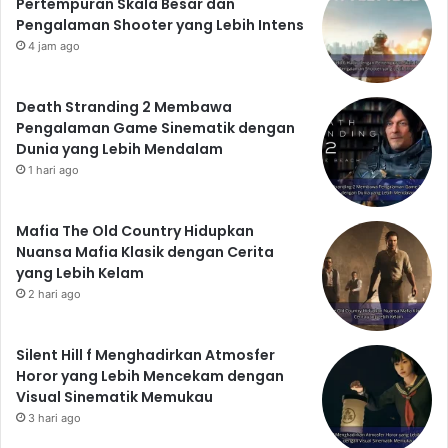
Pertempuran Skala Besar dan
Pengalaman Shooter yang Lebih Intens
4 jam ago
Death Stranding 2 Membawa
Pengalaman Game Sinematik dengan
Dunia yang Lebih Mendalam
1 hari ago
Mafia The Old Country Hidupkan
Nuansa Mafia Klasik dengan Cerita
yang Lebih Kelam
2 hari ago
Silent Hill f Menghadirkan Atmosfer
Horor yang Lebih Mencekam dengan
Visual Sinematik Memukau
3 hari ago