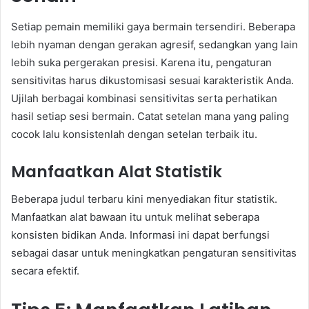
Setiap pemain memiliki gaya bermain tersendiri. Beberapa
lebih nyaman dengan gerakan agresif, sedangkan yang lain
lebih suka pergerakan presisi. Karena itu, pengaturan
sensitivitas harus dikustomisasi sesuai karakteristik Anda.
Ujilah berbagai kombinasi sensitivitas serta perhatikan
hasil setiap sesi bermain. Catat setelan mana yang paling
cocok lalu konsistenlah dengan setelan terbaik itu.
Manfaatkan Alat Statistik
Beberapa judul terbaru kini menyediakan fitur statistik.
Manfaatkan alat bawaan itu untuk melihat seberapa
konsisten bidikan Anda. Informasi ini dapat berfungsi
sebagai dasar untuk meningkatkan pengaturan sensitivitas
secara efektif.