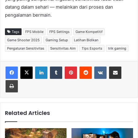
datang dalam sehari — melainkan dari proses dan
pengalaman bermain.
Tags
FPS Mobile
FPS Settings
Game Kompetitif
Game Shooter 2025
Gaming Setup
Latihan Bidikan
Pengaturan Sensitivitas
Sensitivitas Aim
Tips Esports
trik gaming
LinkedIn
Tumblr
Pinterest
Reddit
VKontakte
Share via Email
Print
Related Articles