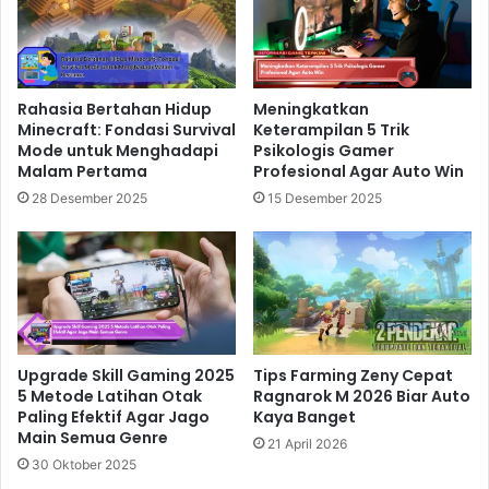
Rahasia Bertahan Hidup
Meningkatkan
Minecraft: Fondasi Survival
Keterampilan 5 Trik
Mode untuk Menghadapi
Psikologis Gamer
Malam Pertama
Profesional Agar Auto Win
28 Desember 2025
15 Desember 2025
Upgrade Skill Gaming 2025
Tips Farming Zeny Cepat
5 Metode Latihan Otak
Ragnarok M 2026 Biar Auto
Paling Efektif Agar Jago
Kaya Banget
Main Semua Genre
21 April 2026
30 Oktober 2025