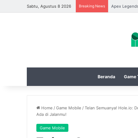
Sabtu, Agustus 8 2026
Breaking News
Apex Legends
Beranda
Game T
Home
/
Game Mobile
/
Telan Semuanya! Hole.io: 
Ada di Jalanmu!
Game Mobile