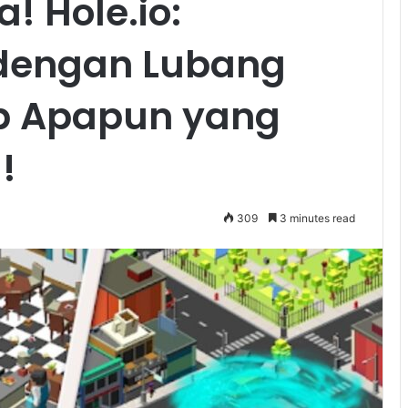
! Hole.io:
 dengan Lubang
p Apapun yang
!
309
3 minutes read