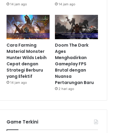
14 jam ago
14 jam ago
Cara Farming
Doom The Dark
Material Monster
Ages
Hunter Wilds Lebih
Menghadirkan
Cepat dengan
Gameplay FPS
Strategi Berburu
Brutal dengan
yang Efektif
Nuansa
Pertarungan Baru
14 jam ago
2 hari ago
Game Terkini