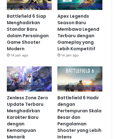
Battlefield 6 Siap
Apex Legends
Menghadirkan
Season Baru
Standar Baru
Membawa Legend
dalam Persaingan
Terbaru dengan
Game Shooter
Gameplay yang
Modern
Lebih Kompetitif
14 jam ago
14 jam ago
Zenless Zone Zero
Battlefield 6 Hadir
Update Terbaru
dengan
Menghadirkan
Pertempuran Skala
Karakter Baru
Besar dan
dengan
Pengalaman
Kemampuan
Shooter yang Lebih
Menarik
Intens