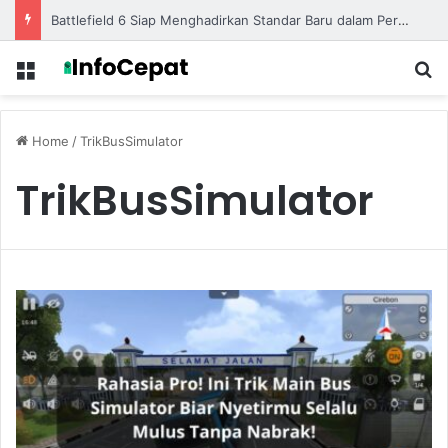
Battlefield 6 Siap Menghadirkan Standar Baru dalam Persaingan Game Shooter Modern
Menu
S
Home
/
TrikBusSimulator
TrikBusSimulator