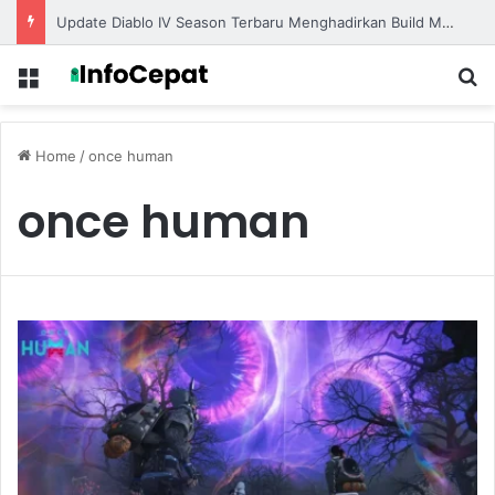
Update Diablo IV Season Terbaru Menghadirkan Build Meta Kuat untuk Dominasi Pertarungan
Menu
S
Home
/
once human
once human