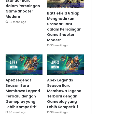
Standar Baru
dalam Persaingan
Game Shooter
Battlefield 6 Siap
Modern
Menghadirkan
35 menit ago
Standar Baru
dalam Persaingan
Game Shooter
Modern
35 menit ago
Apex Legends
Apex Legends
Season Baru
Season Baru
Membawa Legend
Membawa Legend
Terbaru dengan
Terbaru dengan
Gameplay yang
Gameplay yang
Lebih Kompetitif
Lebih Kompetitif
36 menit ago
36 menit ago