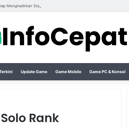
6 Siap Menghadirkan Standar Baru dalam Persaingan Game Shooter Mode
erkini
Update Game
Game Mobile
Game PC & Konsol
 Solo Rank