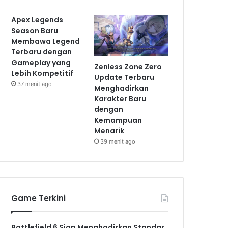
Apex Legends
Season Baru
Membawa Legend
Terbaru dengan
Gameplay yang
Zenless Zone Zero
Lebih Kompetitif
Update Terbaru
37 menit ago
Menghadirkan
Karakter Baru
dengan
Kemampuan
Menarik
39 menit ago
Game Terkini
Battlefield 6 Siap Menghadirkan Standar