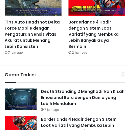
Mobile yang Mulai Saingi Kualitas Konsol
Generasi Baru
Game Terkini
admin
3 November 2025
148