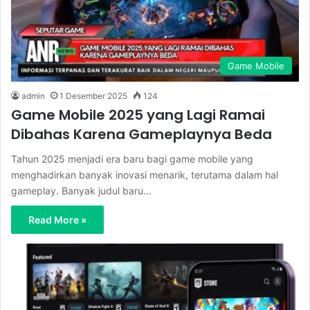
Game Mobile
admin
1 Desember 2025
124
Game Mobile 2025 yang Lagi Ramai
Dibahas Karena Gameplaynya Beda
Tahun 2025 menjadi era baru bagi game mobile yang
menghadirkan banyak inovasi menarik, terutama dalam hal
gameplay. Banyak judul baru…
Read More »