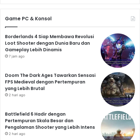
Game Mobile
admin
14 Oktober 2025
157
Game Mobile 2025 yang Bisa Sinkron
Langsung ke Mood Pemainnya