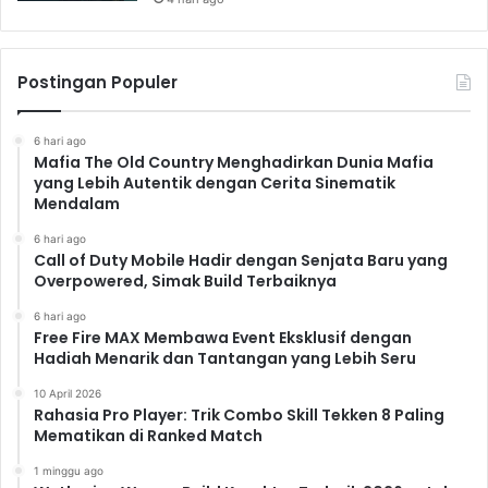
Update Game
admin
28 Oktober 2025
163
Sword of Justice Update Pra-Registrasi
Global Raih Reward Eksklusif Sebelum
Rilis 7 November!