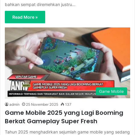
bahkan sempat diremehkan justru…
Read More »
Game Mobile
admin
25 November 2025
137
Game Mobile 2025 yang Lagi Booming
Berkat Gameplay Super Fresh
Tahun 2025 menghadirkan sejumlah game mobile yang sedang