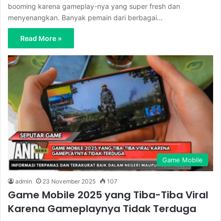
booming karena gameplay-nya yang super fresh dan
menyenangkan. Banyak pemain dari berbagai…
Read More »
Game Mobile
admin
23 November 2025
107
Game Mobile 2025 yang Tiba-Tiba Viral
Karena Gameplaynya Tidak Terduga