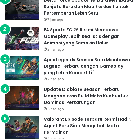
admin
30 Oktober 2025
141
Raven 2 Review Eksklusif Gameplay
Mobile MMORPG dengan Grafis Unreal
Engine 5 Paling Memukau