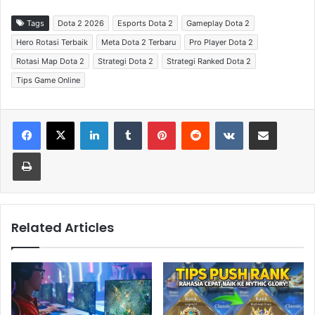
Tags
Dota 2 2026
Esports Dota 2
Gameplay Dota 2
Hero Rotasi Terbaik
Meta Dota 2 Terbaru
Pro Player Dota 2
Rotasi Map Dota 2
Strategi Dota 2
Strategi Ranked Dota 2
Tips Game Online
LinkedIn
Tumblr
Pinterest
Reddit
VKontakte
Share via Email
Print
Related Articles