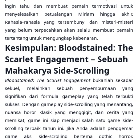
ingin tahu dan membuat pemain termotivasi untuk
menyelesaikan petualangan Miriam hingga akhir.
Rahasia-rahasia yang tersembunyi dan misteri-misteri
yang belum terpecahkan akan selalu membuat pemain
tertantang untuk mengungkap kebenaran.
Kesimpulan: Bloodstained: The
Scarlet Engagement – Sebuah
Mahakarya Side-Scrolling
Bloodstained: The Scarlet Engagement
bukanlah sekadar
sekuel, melainkan sebuah penyempurnaan yang
signifikan dari formula gameplay yang telah terbukti
sukses. Dengan gameplay side-scrolling yang menantang,
nuansa horor klasik yang menggigit, dan cerita yang
memikat, game ini siap menjadi salah satu game side-
scrolling terbaik tahun ini. Jika Anda adalah penggemar
game aksi side-scrolling bertema gothic horror,