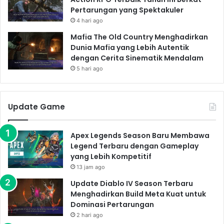
Pertarungan yang Spektakuler
4 hari ago
Mafia The Old Country Menghadirkan
Dunia Mafia yang Lebih Autentik
dengan Cerita Sinematik Mendalam
5 hari ago
Update Game
Apex Legends Season Baru Membawa
Legend Terbaru dengan Gameplay
yang Lebih Kompetitif
13 jam ago
Update Diablo IV Season Terbaru
Menghadirkan Build Meta Kuat untuk
Dominasi Pertarungan
2 hari ago