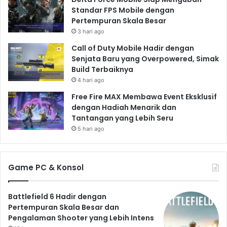
Standar FPS Mobile dengan
Pertempuran Skala Besar
3 hari ago
Call of Duty Mobile Hadir dengan
Senjata Baru yang Overpowered, Simak
Build Terbaiknya
4 hari ago
Free Fire MAX Membawa Event Eksklusif
dengan Hadiah Menarik dan
Tantangan yang Lebih Seru
5 hari ago
Game PC & Konsol
Battlefield 6 Hadir dengan
Pertempuran Skala Besar dan
Pengalaman Shooter yang Lebih Intens