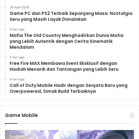
26 April 2026
Game PC dan PS2 Terbaik Sepanjang Masa: Nostalgia
Seru yang Masih Layak Dimainkan
5 hari ago
Mafia The Old Country Menghadirkan Dunia Mafia
yang Lebih Autentik dengan Cerita Sinematik
Mendalam
5 hari ago
Free Fire MAX Membawa Event Eksklusif dengan
Hadiah Menarik dan Tantangan yang Lebih Seru
4 hari ago
Call of Duty Mobile Hadir dengan Senjata Baru yang
Overpowered, Simak Build Terbaiknya
Game Mobile