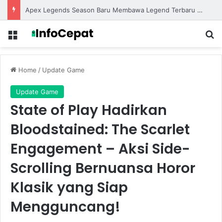
Apex Legends Season Baru Membawa Legend Terbaru dengan Gameplay yang Lebih Kompetitif
Menu
S
Home
/
Update Game
Update Game
State of Play Hadirkan
Bloodstained: The Scarlet
Engagement – Aksi Side-
Scrolling Bernuansa Horor
Klasik yang Siap
Mengguncang!