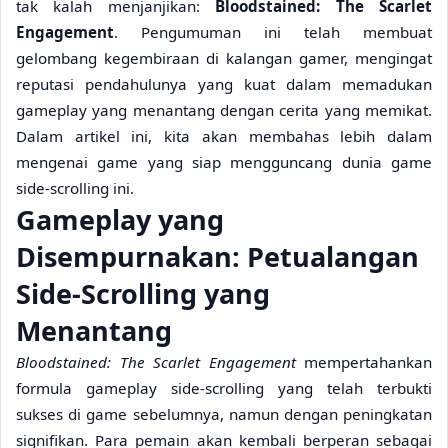
tak kalah menjanjikan:
Bloodstained: The Scarlet
Engagement
. Pengumuman ini telah membuat
gelombang kegembiraan di kalangan gamer, mengingat
reputasi pendahulunya yang kuat dalam memadukan
gameplay yang menantang dengan cerita yang memikat.
Dalam artikel ini, kita akan membahas lebih dalam
mengenai game yang siap mengguncang dunia game
side-scrolling ini.
Gameplay yang
Disempurnakan: Petualangan
Side-Scrolling yang
Menantang
Bloodstained: The Scarlet Engagement
mempertahankan
formula gameplay side-scrolling yang telah terbukti
sukses di game sebelumnya, namun dengan peningkatan
signifikan. Para pemain akan kembali berperan sebagai