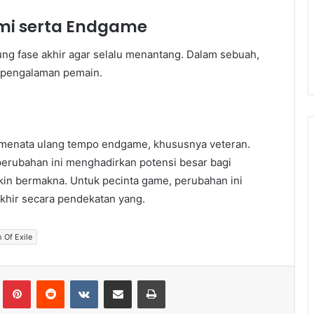
mi serta Endgame
g fase akhir agar selalu menantang. Dalam sebuah,
i pengalaman pemain.
l menata ulang tempo endgame, khususnya veteran.
rubahan ini menghadirkan potensi besar bagi
in bermakna. Untuk pecinta game, perubahan ini
hir secara pendekatan yang.
 Of Exile
lr
Pinterest
Reddit
VKontakte
Share via Email
Print