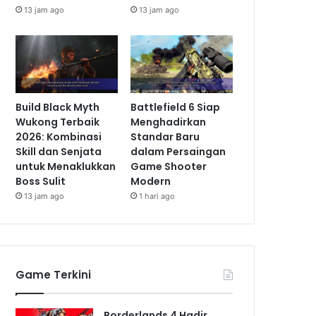
13 jam ago
13 jam ago
Build Black Myth
Battlefield 6 Siap
Wukong Terbaik
Menghadirkan
2026: Kombinasi
Standar Baru
Skill dan Senjata
dalam Persaingan
untuk Menaklukkan
Game Shooter
Boss Sulit
Modern
13 jam ago
1 hari ago
Game Terkini
Borderlands 4 Hadir