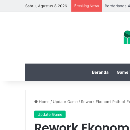
Sabtu, Agustus 8 2026
Breaking News
EA Sports FC
Beranda
Game T
Home
/
Update Game
/
Rework Ekonomi Path of E
Update Game
Rework Ekonomi 