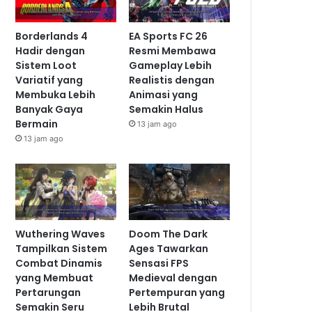
Borderlands 4
EA Sports FC 26
Hadir dengan
Resmi Membawa
Sistem Loot
Gameplay Lebih
Variatif yang
Realistis dengan
Membuka Lebih
Animasi yang
Banyak Gaya
Semakin Halus
Bermain
13 jam ago
13 jam ago
Wuthering Waves
Doom The Dark
Tampilkan Sistem
Ages Tawarkan
Combat Dinamis
Sensasi FPS
yang Membuat
Medieval dengan
Pertarungan
Pertempuran yang
Semakin Seru
Lebih Brutal