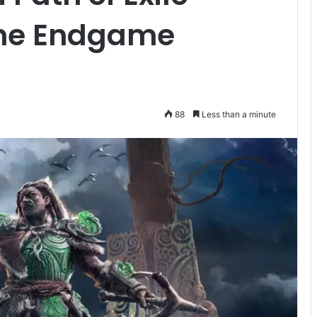
me Endgame
88
Less than a minute