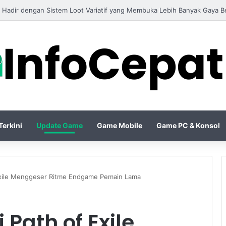
 26 Resmi Membawa Gameplay Lebih Realistis dengan Animasi yang Sem
erkini
Update Game
Game Mobile
Game PC & Konsol
xile Menggeser Ritme Endgame Pemain Lama
Path of Exile