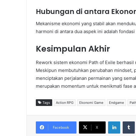
Hubungan di antara Ekono
Mekanisme ekonomi yang stabil akan mendukun
harmoni di antara dua aspek ini adalah fondas
Kesimpulan Akhir
Rework sistem ekonomi Path of Exile berhasi
Meskipun membutuhkan perubahan mindset, pe
menciptakan perjalanan permainan yang semak
merupakan momentum untuk menikmati fase ak
Tags
Action RPG
Ekonomi Game
Endgame
Path
LinkedIn
Tumb
Facebook
X