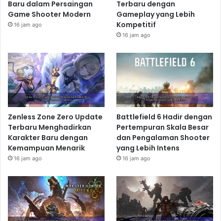
Baru dalam Persaingan
Terbaru dengan
Game Shooter Modern
Gameplay yang Lebih
Kompetitif
16 jam ago
16 jam ago
Zenless Zone Zero Update
Battlefield 6 Hadir dengan
Terbaru Menghadirkan
Pertempuran Skala Besar
Karakter Baru dengan
dan Pengalaman Shooter
Kemampuan Menarik
yang Lebih Intens
16 jam ago
16 jam ago