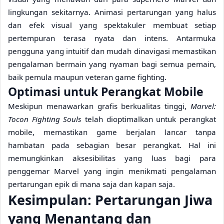
lingkungan sekitarnya. Animasi pertarungan yang halus
dan efek visual yang spektakuler membuat setiap
pertempuran terasa nyata dan intens. Antarmuka
pengguna yang intuitif dan mudah dinavigasi memastikan
pengalaman bermain yang nyaman bagi semua pemain,
baik pemula maupun veteran game fighting.
Optimasi untuk Perangkat Mobile
Meskipun menawarkan grafis berkualitas tinggi,
Marvel:
Tocon Fighting Souls
telah dioptimalkan untuk perangkat
mobile, memastikan game berjalan lancar tanpa
hambatan pada sebagian besar perangkat. Hal ini
memungkinkan aksesibilitas yang luas bagi para
penggemar Marvel yang ingin menikmati pengalaman
pertarungan epik di mana saja dan kapan saja.
Kesimpulan: Pertarungan Jiwa
yang Menantang dan