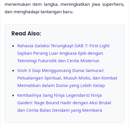
menemukan item langka, meningkatkan jiwa superhero,
dan menghadapi tantangan baru.
Read Also:
Rahasia Galaksi Terungkap! GAB 7: First Light
Sajikan Perang Luar Angkasa Epik dengan
Teknologi Futuristik dan Cerita Misterius
Nioh 3 Siap Mengguncang Dunia Samurai!
Petualangan Spiritual, Musuh Mistis, dan Kombat
Mematikan dalam Dunia yang Lebih Gelap
Kembalinya Sang Ninja Legendaris! Ninja
Gaiden: Rage Bound Hadir dengan Aksi Brutal
dan Cerita Balas Dendam yang Membara