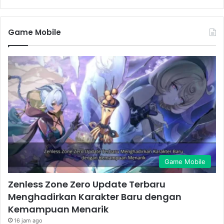
Game Mobile
Game Mobile
Zenless Zone Zero Update Terbaru
Menghadirkan Karakter Baru dengan
Kemampuan Menarik
16 jam ago