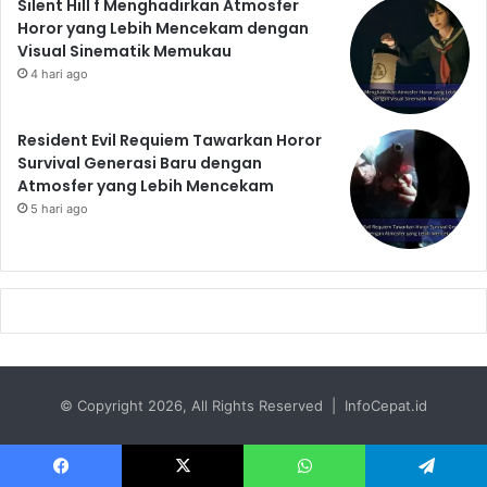
Silent Hill f Menghadirkan Atmosfer
Horor yang Lebih Mencekam dengan
Visual Sinematik Memukau
4 hari ago
Resident Evil Requiem Tawarkan Horor
Survival Generasi Baru dengan
Atmosfer yang Lebih Mencekam
5 hari ago
© Copyright 2026, All Rights Reserved | InfoCepat.id