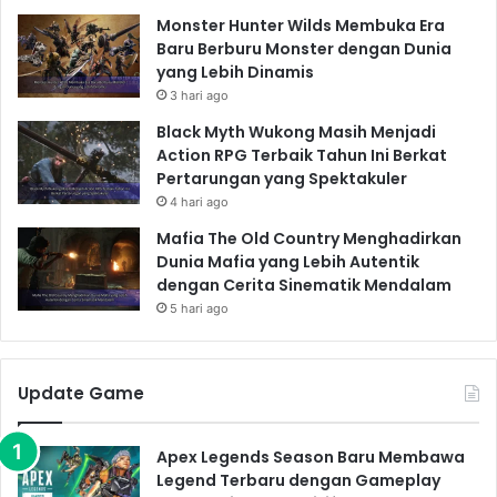
Monster Hunter Wilds Membuka Era
Baru Berburu Monster dengan Dunia
yang Lebih Dinamis
3 hari ago
Black Myth Wukong Masih Menjadi
Action RPG Terbaik Tahun Ini Berkat
Pertarungan yang Spektakuler
4 hari ago
Mafia The Old Country Menghadirkan
Dunia Mafia yang Lebih Autentik
dengan Cerita Sinematik Mendalam
5 hari ago
Update Game
Apex Legends Season Baru Membawa
Legend Terbaru dengan Gameplay