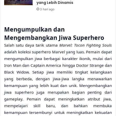
yang Lebih Dinamis
3 hari ago
Mengumpulkan dan
Mengembangkan Jiwa Superhero
Salah satu daya tarik utama
Marvel: Tocon Fighting Souls
adalah koleksi superhero Marvel yang luas. Pemain dapat
mengumpulkan jiwa berbagai karakter ikonik, mulai dari
Iron Man dan Captain America hingga Doctor Strange dan
Black Widow. Setiap jiwa memiliki tingkat kelangkaan
yang berbeda, dengan jiwa-jiwa langka menawarkan
kemampuan yang lebih kuat dan unik. Mengembangkan
jiwa superhero juga merupakan bagian penting dari
gameplay. Pemain dapat meningkatkan atribut jiwa,
mempelajari skill baru, dan bahkan membuka
kemampuan tersembunyi untuk meningkatkan kekuatan