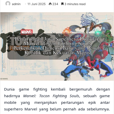
admin
11 Juni 2025
234
3 minutes read
Dunia game fighting kembali bergemuruh dengan
hadirnya
Marvel: Tocon Fighting Souls
, sebuah game
mobile yang menjanjikan pertarungan epik antar
superhero Marvel yang belum pernah ada sebelumnya.