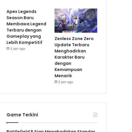
Apex Legends
Season Baru
Membawa Legend
Terbaru dengan
Gameplay yang
Zenless Zone Zero
Lebih Kompetitif
Update Terbaru
3 jam ago
Menghadirkan
Karakter Baru
dengan
Kemampuan
Menarik
3 jam ago
Game Terkini
Battlefield 6 Siap Menghadirkan Standar