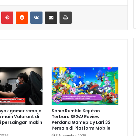
lr
Pinterest
Reddit
VKontakte
Share via Email
Print
nyak gamer remaja
Sonic Rumble Kejutan
 main Valorant di
Terbaru SEGA! Review
i persaingan makin
Perdana Gameplay Lari 32
Pemain di Platform Mobile
 2026
3 November 2025