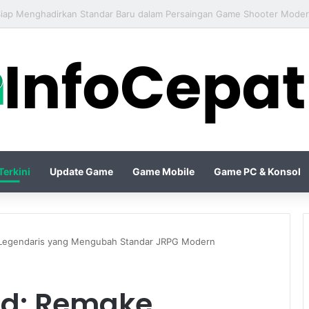
6 Siap Menghadirkan Standar Baru dalam Persaingan Game Shooter Mode
erkini
Update Game
Game Mobile
Game PC & Konsol
 Legendaris yang Mengubah Standar JRPG Modern
ad: Remake