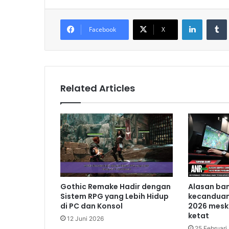
LinkedIn
Tumb
Facebook
X
Related Articles
Gothic Remake Hadir dengan
Alasan ba
Sistem RPG yang Lebih Hidup
kecanduan
di PC dan Konsol
2026 mesk
ketat
12 Juni 2026
25 Februari