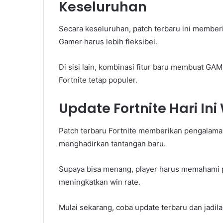
Keseluruhan
Secara keseluruhan, patch terbaru ini memberi
Gamer harus lebih fleksibel.
Di sisi lain, kombinasi fitur baru membuat GA
Fortnite tetap populer.
Update Fortnite Hari Ini
Patch terbaru Fortnite memberikan pengalaman
menghadirkan tantangan baru.
Supaya bisa menang, player harus memahami 
meningkatkan win rate.
Mulai sekarang, coba update terbaru dan jadilah