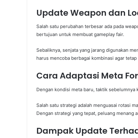
Update Weapon dan Loo
Salah satu perubahan terbesar ada pada weapo
bertujuan untuk membuat gameplay fair.
Sebaliknya, senjata yang jarang digunakan men
harus mencoba berbagai kombinasi agar tetap 
Cara Adaptasi Meta For
Dengan kondisi meta baru, taktik sebelumnya k
Salah satu strategi adalah menguasai rotasi ma
Dengan strategi yang tepat, peluang menang 
Dampak Update Terha