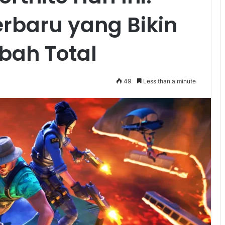
erbaru yang Bikin
bah Total
49
Less than a minute