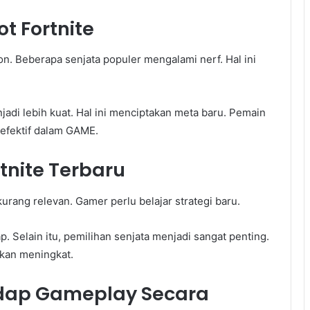
t Fortnite
n. Beberapa senjata populer mengalami nerf. Hal ini
jadi lebih kuat. Hal ini menciptakan meta baru. Pemain
efektif dalam GAME.
tnite Terbaru
urang relevan. Gamer perlu belajar strategi baru.
p. Selain itu, pemilihan senjata menjadi sangat penting.
akan meningkat.
dap Gameplay Secara