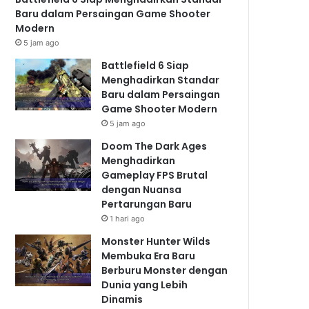
Baru dalam Persaingan Game Shooter
Modern
5 jam ago
Battlefield 6 Siap
Menghadirkan Standar
Baru dalam Persaingan
Game Shooter Modern
5 jam ago
Doom The Dark Ages
Menghadirkan
Gameplay FPS Brutal
dengan Nuansa
Pertarungan Baru
1 hari ago
Monster Hunter Wilds
Membuka Era Baru
Berburu Monster dengan
Dunia yang Lebih
Dinamis