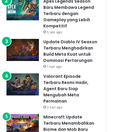
Apex Legends Season
Baru Membawa Legend
Terbaru dengan
Gameplay yang Lebih
Kompetitif
5 jam ago
Update Diablo IV Season
Terbaru Menghadirkan
Build Meta Kuat untuk
Dominasi Pertarungan
1 hari ago
Valorant Episode
Terbaru Resmi Hadir,
Agent Baru Siap
Mengubah Meta
Permainan
2 hari ago
Minecraft Update
Terbaru Menambahkan
Biome dan Mob Baru