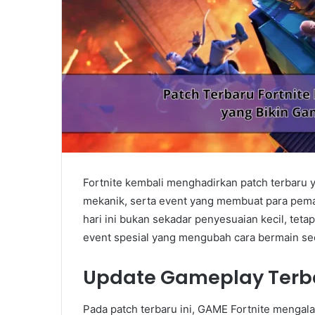
Fortnite kembali menghadirkan patch terbar
mekanik, serta event yang membuat para pema
hari ini bukan sekadar penyesuaian kecil, tetap
event spesial yang mengubah cara bermain sec
Update Gameplay Terb
Pada patch terbaru ini, GAME Fortnite mengal