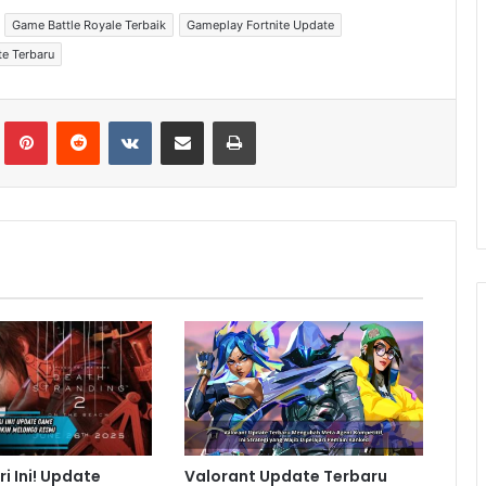
Game Battle Royale Terbaik
Gameplay Fortnite Update
te Terbaru
lr
Pinterest
Reddit
VKontakte
Share via Email
Print
i Ini! Update
Valorant Update Terbaru