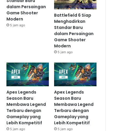
Standar Baru
dalam Persaingan
Game Shooter
Battlefield 6 Siap
Modern
Menghadirkan
5 jam ago
Standar Baru
dalam Persaingan
Game Shooter
Modern
5 jam ago
Apex Legends
Apex Legends
Season Baru
Season Baru
Membawa Legend
Membawa Legend
Terbaru dengan
Terbaru dengan
Gameplay yang
Gameplay yang
Lebih Kompetitif
Lebih Kompetitif
5 jam ago
5 jam ago