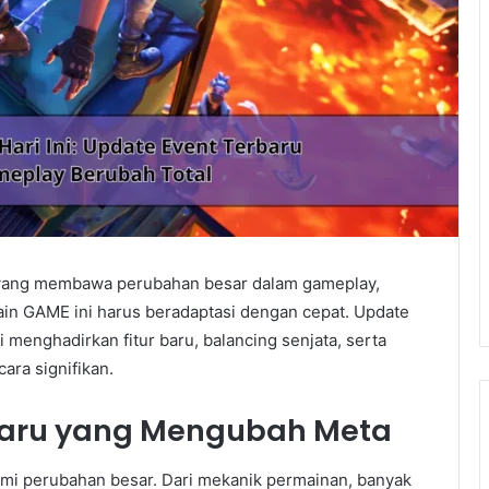
u yang membawa perubahan besar dalam gameplay,
in GAME ini harus beradaptasi dengan cepat. Update
i menghadirkan fitur baru, balancing senjata, serta
ara signifikan.
aru yang Mengubah Meta
ami perubahan besar. Dari mekanik permainan, banyak