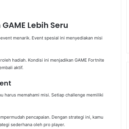
n GAME Lebih Seru
event menarik. Event spesial ini menyediakan misi
oleh hadiah. Kondisi ini menjadikan GAME Fortnite
mbali aktif.
vent
u harus memahami misi. Setiap challenge memiliki
mempermudah pencapaian. Dengan strategi ini, kamu
ategi sederhana oleh pro player.