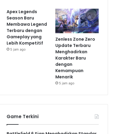
Apex Legends
Season Baru
Membawa Legend
Terbaru dengan
Gameplay yang
Zenless Zone Zero
Lebih Kompetitif
Update Terbaru
5 jam ago
Menghadirkan
Karakter Baru
dengan
Kemampuan
Menarik
5 jam ago
Game Terkini
Battlefield 6 Siap Menghadirkan Standar