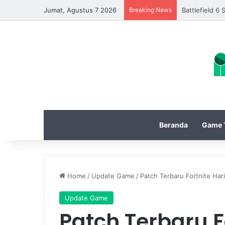
Jumat, Agustus 7 2026
Breaking News
Battlefield 
Beranda
Game T
Home
/
Update Game
/
Patch Terbaru Fortnite Har
Update Game
Patch Terbaru Fo