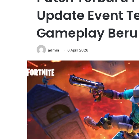
Update Event T
Gameplay Beru
admin
6 April 2026