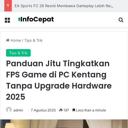
EA Sports FC 26 Resmi Membawa Gameplay Lebih Realistis dengan Animasi yang Semakin Halus
Menu
S
Home
/
Tips & Trik
Tips & Trik
Panduan Jitu Tingkatkan
FPS Game di PC Kentang
Tanpa Upgrade Hardware
2025
admin
7 Agustus 2025
197
Less than a minute