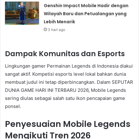
Genshin Impact Mobile Hadir dengan
Wilayah Baru dan Petualangan yang
Lebih Menarik
3 hari ago
Dampak Komunitas dan Esports
Lingkungan gamer Permainan Legends di Indonesia diakui
sangat aktif. Kompetisi esports level lokal bahkan dunia
membuat judul ini tetap diperbincangkan. Dalam SEPUTAR
DUNIA GAME HARI INI TERBARU 2026, Mobile Legends
sering diulas sebagai salah satu ikon pencapaian game
ponsel.
Penyesuaian Mobile Legends
Mengikuti Tren 2026