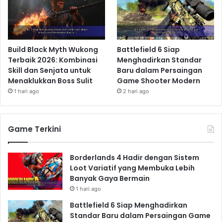
Build Black Myth Wukong
Battlefield 6 Siap
Terbaik 2026: Kombinasi
Menghadirkan Standar
Skill dan Senjata untuk
Baru dalam Persaingan
Menaklukkan Boss Sulit
Game Shooter Modern
1 hari ago
2 hari ago
Game Terkini
Borderlands 4 Hadir dengan Sistem
Loot Variatif yang Membuka Lebih
Banyak Gaya Bermain
1 hari ago
Battlefield 6 Siap Menghadirkan
Standar Baru dalam Persaingan Game