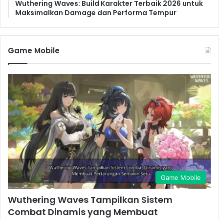
Wuthering Waves: Build Karakter Terbaik 2026 untuk
Maksimalkan Damage dan Performa Tempur
Game Mobile
Game Mobile
Wuthering Waves Tampilkan Sistem
Combat Dinamis yang Membuat