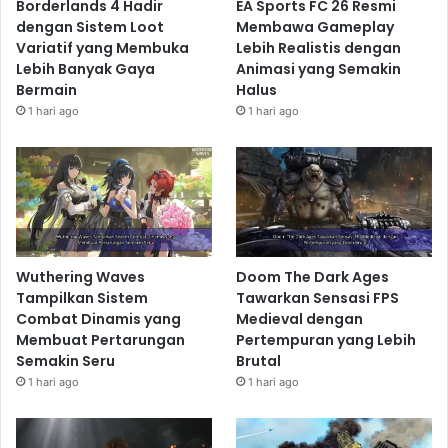
Borderlands 4 Hadir
EA Sports FC 26 Resmi
dengan Sistem Loot
Membawa Gameplay
Variatif yang Membuka
Lebih Realistis dengan
Lebih Banyak Gaya
Animasi yang Semakin
Bermain
Halus
1 hari ago
1 hari ago
Wuthering Waves
Doom The Dark Ages
Tampilkan Sistem
Tawarkan Sensasi FPS
Combat Dinamis yang
Medieval dengan
Membuat Pertarungan
Pertempuran yang Lebih
Semakin Seru
Brutal
1 hari ago
1 hari ago