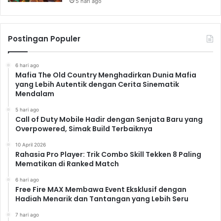
5 hari ago
Postingan Populer
6 hari ago
Mafia The Old Country Menghadirkan Dunia Mafia
yang Lebih Autentik dengan Cerita Sinematik
Mendalam
5 hari ago
Call of Duty Mobile Hadir dengan Senjata Baru yang
Overpowered, Simak Build Terbaiknya
10 April 2026
Rahasia Pro Player: Trik Combo Skill Tekken 8 Paling
Mematikan di Ranked Match
6 hari ago
Free Fire MAX Membawa Event Eksklusif dengan
Hadiah Menarik dan Tantangan yang Lebih Seru
7 hari ago