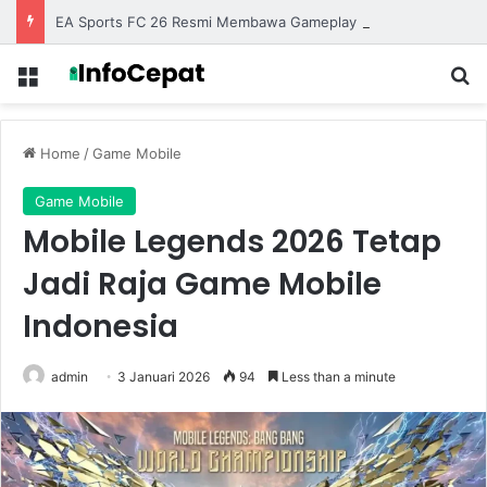
EA Sports FC 26 Resmi Membawa Gameplay Lebih Realistis dengan Animasi yang Semakin Halus
Menu
S
Home
/
Game Mobile
Game Mobile
Mobile Legends 2026 Tetap
Jadi Raja Game Mobile
Indonesia
admin
3 Januari 2026
94
Less than a minute