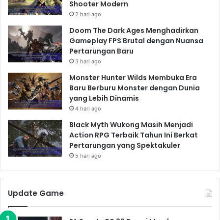
Shooter Modern
2 hari ago
Doom The Dark Ages Menghadirkan
Gameplay FPS Brutal dengan Nuansa
Pertarungan Baru
3 hari ago
Monster Hunter Wilds Membuka Era
Baru Berburu Monster dengan Dunia
yang Lebih Dinamis
4 hari ago
Black Myth Wukong Masih Menjadi
Action RPG Terbaik Tahun Ini Berkat
Pertarungan yang Spektakuler
5 hari ago
Update Game