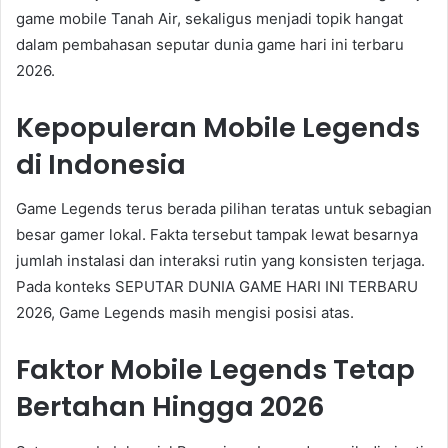
game mobile Tanah Air, sekaligus menjadi topik hangat
dalam pembahasan seputar dunia game hari ini terbaru
2026.
Kepopuleran Mobile Legends
di Indonesia
Game Legends terus berada pilihan teratas untuk sebagian
besar gamer lokal. Fakta tersebut tampak lewat besarnya
jumlah instalasi dan interaksi rutin yang konsisten terjaga.
Pada konteks SEPUTAR DUNIA GAME HARI INI TERBARU
2026, Game Legends masih mengisi posisi atas.
Faktor Mobile Legends Tetap
Bertahan Hingga 2026