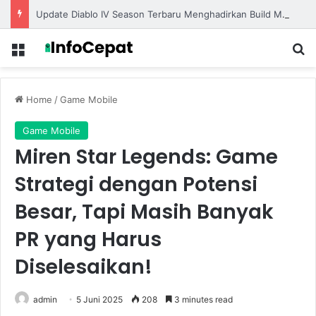
Update Diablo IV Season Terbaru Menghadirkan Build Meta Kuat untuk Dominasi Pertarungan
Menu
S
Home
/
Game Mobile
Game Mobile
Miren Star Legends: Game
Strategi dengan Potensi
Besar, Tapi Masih Banyak
PR yang Harus
Diselesaikan!
admin
5 Juni 2025
208
3 minutes read