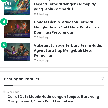
pesawat tempur ringan dan gesit hingga pesawat
Legend Terbaru dengan Gameplay
tempur berat yang dilengkapi dengan persenjataan
yang Lebih Kompetitif
2 hari ago
canggih. Kamu juga dapat meng-upgrade pesawat
tempur dan senjatamu untuk meningkatkan
Update Diablo IV Season Terbaru
Menghadirkan Build Meta Kuat untuk
kemampuan tempur.
Dominasi Pertarungan
Upgrade dan Kustomisasi
3 hari ago
Tingkatkan performa pesawat tempurmu dengan
Valorant Episode Terbaru Resmi Hadir,
berbagai upgrade. Dari peningkatan kecepatan dan
Agent Baru Siap Mengubah Meta
manuver hingga peningkatan daya tembak.
Permainan
Kustomisasi pesawat tempurmu agar sesuai dengan
4 hari ago
gaya bermainmu. Buat pesawat tempurmu menjadi
yang terkuat dan tak terkalahkan di langit.
Berbagai Jenis Senjata
Postingan Populer
Pilih dari berbagai jenis senjata, mulai dari rudal yang
5 hari ago
mematikan hingga meriam otomatis yang akurat.
Call of Duty Mobile Hadir dengan Senjata Baru yang
Setiap senjata memiliki kelebihan dan kekurangan
Overpowered, Simak Build Terbaiknya
masing-masing, sehingga kamu harus memilih senjata