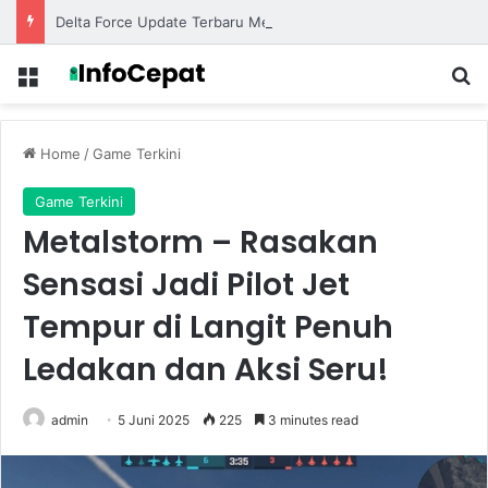
Delta Force Update Terbaru Membawa Senjata Baru dan Map Eksklusif untuk Pertempuran Lebih Seru
Menu
S
Home
/
Game Terkini
Game Terkini
Metalstorm – Rasakan
Sensasi Jadi Pilot Jet
Tempur di Langit Penuh
Ledakan dan Aksi Seru!
admin
5 Juni 2025
225
3 minutes read