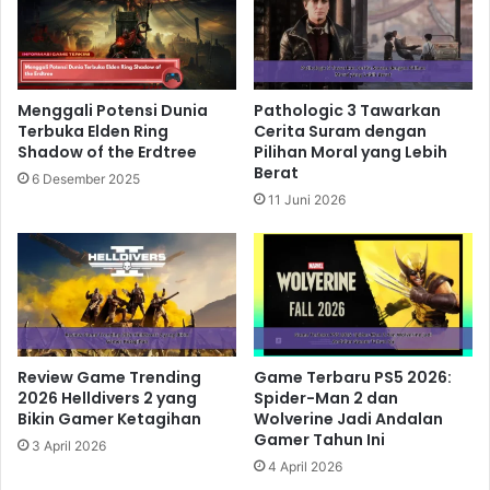
pertempuran. Apakah kamu akan memilih strategi
penyerangan langsung atau pendekatan yang lebih
taktis? Semuanya ada di tanganmu!
Menggali Potensi Dunia
Pathologic 3 Tawarkan
Terbuka Elden Ring
Cerita Suram dengan
Related Articles
Shadow of the Erdtree
Pilihan Moral yang Lebih
Berat
6 Desember 2025
11 Juni 2026
Death Stranding 2 Menghadirkan
Kisah Emosional Baru dengan Dunia
yang Lebih Mendalam
12 menit ago
Borderlands 4 Hadir dengan Sistem
Loot Variatif yang Membuka Lebih
Review Game Trending
Game Terbaru PS5 2026:
Banyak Gaya Bermain
2026 Helldivers 2 yang
Spider-Man 2 dan
Bikin Gamer Ketagihan
Wolverine Jadi Andalan
1 hari ago
Gamer Tahun Ini
3 April 2026
4 April 2026
Battlefield 6 Siap Menghadirkan