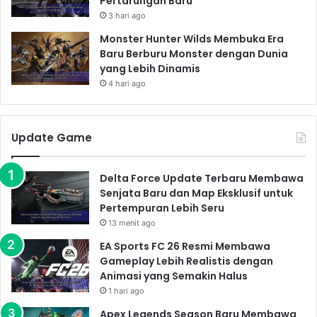
Pertarungan Baru
dalam pengalaman bermain.
3 hari ago
Efek Suara yang Imersif
Monster Hunter Wilds Membuka Era
Suara mesin jet yang menggelegar, ledakan yang
Baru Berburu Monster dengan Dunia
yang Lebih Dinamis
dahsyat, dan suara tembakan senjata yang realistis
4 hari ago
akan meningkatkan intensitas setiap pertempuran.
Efek suara yang imersif akan membuatmu merasa
seperti benar-benar berada di tengah pertempuran
Update Game
udara yang menegangkan. Rasakan setiap detail
pertempuran dengan suara yang jernih dan detail.
Pesawat Tempur dan
Delta Force Update Terbaru Membawa
Senjata Baru dan Map Eksklusif untuk
Senjata di Metalstorm
Pertempuran Lebih Seru
13 menit ago
Metalstorm menawarkan berbagai macam pesawat
EA Sports FC 26 Resmi Membawa
tempur dan senjata yang dapat kamu gunakan. Setiap
Gameplay Lebih Realistis dengan
pesawat tempur memiliki spesifikasi dan kemampuan
Animasi yang Semakin Halus
yang berbeda, sehingga kamu dapat memilih pesawat
1 hari ago
yang sesuai dengan gaya bermainmu. Mulai dari
Apex Legends Season Baru Membawa