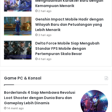
Menghadirkan Karakter Baru dengan
Tempur yang Tak
Kemampuan Menarik
Terlupakan
2 hari ago
Genshin Impact Mobile Hadir dengan
Metalstorm adalah game simulasi penerbangan
Wilayah Baru dan Petualangan yang
tempur yang wajib dicoba bagi para penggemar genre
Lebih Menarik
ini. Dengan gameplay yang seru, grafik dan suara yang
3 hari ago
memukau, serta berbagai fitur unggulan, Metalstorm
Delta Force Mobile Siap Mengubah
akan membawamu ke dunia pertempuran udara yang
Standar FPS Mobile dengan
menegangkan dan tak terlupakan. Rasakan sensasi
Pertempuran Skala Besar
menjadi pilot jet tempur handal, mengendalikan
4 hari ago
pesawat canggih, dan menghadapi tantangan
pertempuran udara yang akan menguji
Game PC & Konsol
kemampuanmu hingga batasnya. Segera unduh
Metalstorm dan rasakan sensasi menjadi penguasa
langit!
Borderlands 4 Siap Membawa Revolusi
Loot Shooter dengan Dunia Baru dan
Gameplay Lebih Dinamis
14 menit ago