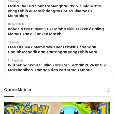
6 hari ago
yang tepat untuk setiap situasi. Strategi penggunaan
Mafia The Old Country Menghadirkan Dunia Mafia
senjata yang tepat akan menentukan kemenanganmu
yang Lebih Autentik dengan Cerita Sinematik
Mendalam
dalam pertempuran.
Mode Permainan
10 April 2026
Rahasia Pro Player: Trik Combo Skill Tekken 8 Paling
Metalstorm: Single Player
Mematikan di Ranked Match
dan Multiplayer
6 hari ago
Free Fire MAX Membawa Event Eksklusif dengan
Hadiah Menarik dan Tantangan yang Lebih Seru
Metalstorm menawarkan dua mode permainan utama:
single player dan multiplayer. Dalam mode single
1 minggu ago
Wuthering Waves: Build Karakter Terbaik 2026 untuk
player, kamu akan menyelesaikan berbagai misi yang
Maksimalkan Damage dan Performa Tempur
menantang dan menguji kemampuanmu sebagai pilot
jet tempur. Sementara dalam mode multiplayer, kamu
dapat beradu skill dengan pemain lain dari seluruh
Game Mobile
dunia. Rasakan sensasi pertempuran udara yang lebih
seru dan kompetitif.
Mode Single Player: Misi yang