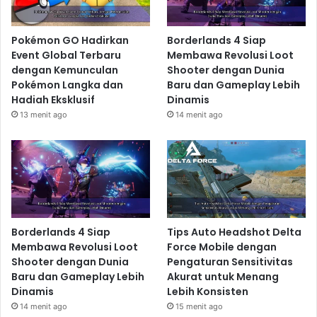
Tantangan
Bosan dengan misi yang itu-itu saja? Metalstorm
Pokémon GO Hadirkan
Borderlands 4 Siap
menghadirkan berbagai jenis misi dan tantangan yang
Event Global Terbaru
Membawa Revolusi Loot
akan membuatmu tetap terhibur. Mulai dari misi
dengan Kemunculan
Shooter dengan Dunia
penyelamatan sandera, penghancuran target musuh,
Pokémon Langka dan
Baru dan Gameplay Lebih
Hadiah Eksklusif
Dinamis
hingga pertempuran udara melawan armada musuh
13 menit ago
14 menit ago
yang besar. Setiap misi memiliki tujuan dan tantangan
yang unik, yang akan menguji kemampuanmu sebagai
pilot jet tempur. Siapkan dirimu untuk menghadapi
berbagai situasi tak terduga dan tantangan yang akan
menguji keahlianmu.
Fitur Unggulan Metalstorm:
Borderlands 4 Siap
Tips Auto Headshot Delta
Grafik dan Suara yang
Membawa Revolusi Loot
Force Mobile dengan
Shooter dengan Dunia
Pengaturan Sensitivitas
Memukau
Baru dan Gameplay Lebih
Akurat untuk Menang
Metalstorm bukan hanya tentang gameplay yang seru,
Dinamis
Lebih Konsisten
14 menit ago
15 menit ago
tetapi juga visual dan audio yang memukau. Game ini